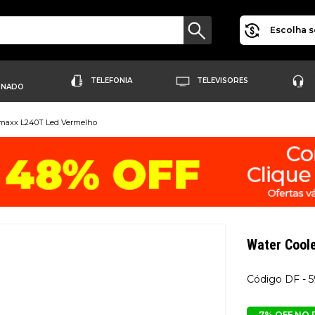
Escolha s
TELEFONIA
TELEVISORES
ONADO
mmaxx L240T Led Vermelho
Water Cool
DF - 
7% OFF NO 