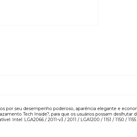
dos por seu desempenho poderoso, aparência elegante e eco
i-vazamento Tech Inside?, para que os usuários possam desfrut
l: Intel: LGA2066 / 2011-v3 / 2011 / LGA1200 / 1151 / 1150 / 1