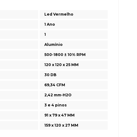
Led Vermelho
1 Ano
1
Alumínio
500-1800 ± 10% RPM
120 x 120 x 25 MM
30 DB
69,34 CFM
2,42 mm-H2O
3 e 4 pinos
91 x 79 x 47 MM
159 x 120 x 27 MM