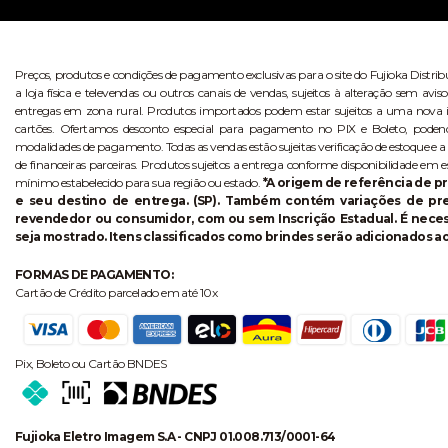
Preços, produtos e condições de pagamento exclusivas para o site do Fujioka Distri
a loja física e televendas ou outros canais de vendas, sujeitos à alteração sem 
entregas em zona rural. Produtos importados podem estar sujeitos a uma nova i
cartões. Ofertamos desconto especial para pagamento no PIX e Boleto, poden
modalidades de pagamento. Todas as vendas estão sujeitas verificação de estoque e a
de financeiras parceiras. Produtos sujeitos a entrega conforme disponibilidade em e
mínimo estabelecido para sua região ou estado.
*A origem de referência de pr
e seu destino de entrega. (SP). Também contém variações de p
revendedor ou consumidor, com ou sem Inscrição Estadual. É necess
seja mostrado. Itens classificados como brindes serão adicionados ao
FORMAS DE PAGAMENTO:
Cartão de Crédito parcelado em até 10x
Pix, Boleto ou Cartão BNDES
Fujioka Eletro Imagem S.A - CNPJ 01.008.713/0001-64