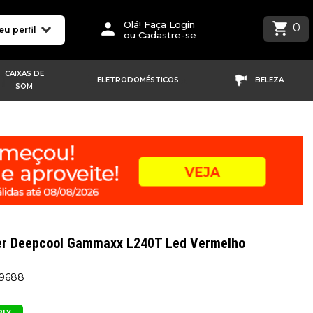
Olá! Faça Login
0
eu perfil
ou Cadastre-se
CAIXAS DE
ELETRODOMÉSTICOS
BELEZA
SOM
er Deepcool Gammaxx L240T Led Vermelho
59688
PIX