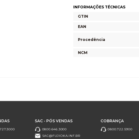
INFORMAÇÕES TÉCNICAS
GTIN
EAN
Procedência
NCM
NDAS
SAC - PÓS VENDAS
COBRANÇA
727.3000
0800.646.3000
0800.722.5900
SAC@FUJIOKA.INF.BR