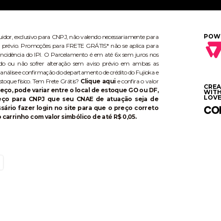
POW
buidor, exclusivo para CNPJ, não valendo necessariamente para
aviso prévio. Promoções para FRETE GRÁTIS* não se aplica para
ncidência do IPI. O Parcelamento é em até 6x sem juros nos
do ou não sofrer alteração sem aviso prévio em ambas as
 análise e confirmação do departamento de crédito do Fujioka e
stoque físico. Tem Frete Grátis?
Clique aqui
e confira o valor
CRE
eço, pode variar entre o local de estoque GO ou DF,
WIT
LOVE
reço para CNPJ que seu CNAE de atuação seja de
ário fazer login no site para que o preço correto
 carrinho com valor simbólico de até R$ 0,05.