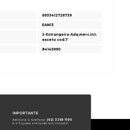
6933412726739
EAN13
2-Estrangeira-Adq.merc.int.
exceto cod.7
84145990
IMPORTANTE
Adicione o telefone:
(62) 3265-1100
é o Fujioka entrando em contato!