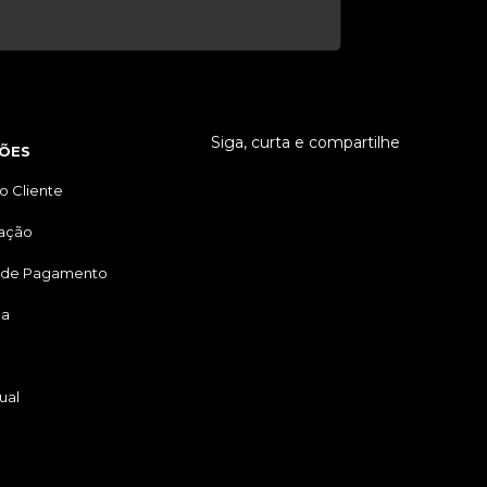
Siga, curta e compartilhe
ÕES
o Cliente
tação
 de Pagamento
ga
ual