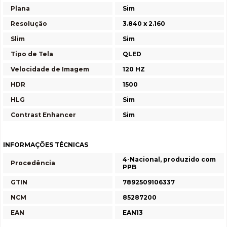
Plana
Sim
Resolução
3.840 x 2.160
Slim
Sim
Tipo de Tela
QLED
Velocidade de Imagem
120 HZ
HDR
1500
HLG
Sim
Contrast Enhancer
Sim
INFORMAÇÕES TÉCNICAS
4-Nacional, produzido com
Procedência
PPB
GTIN
7892509106337
NCM
85287200
EAN
EAN13