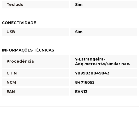
Teclado
Sim
CONECTIVIDADE
USB
Sim
INFORMAÇÕES TÉCNICAS
7-Estrangeira-
Procedência
Adq.merc.int.s/similar nac.
GTIN
7899838849843
NCM
84716052
EAN
EAN13