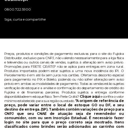
0800.722.5900
Siga, curta e compartilhe
Preços, produtos e condições de pagamento exclusivas para o site do Fujioka
Distribuidor, exclusivo para CNPJ, não valendo necessariamente para a loja física
e televendas ou outros canais de vendas, sujeitos à alteração sem aviso prévio.
Promoções para FRETE GRÁTIS* não se aplica para entregas em zona rural.
Produtos importados podem estar sujeitos a uma nova incidência do IPI. O
Parcelamento é em até 6x sem juros nos cartões. Ofertamos desconto especial
para pagamento no PIX e Boleto, podendo ou não sofrer alteração sem aviso
prévio em ambas as modalidades de pagamento. Todas as vendas estão sujeitas
verificação de estoque e a análise e confirmação do departamento de crédito do
Fujioka e de financeiras parceiras. Produtos sujeitos a entrega conforme
disponibilidade em estoque físico. Tem Frete Grátis?
Clique aqui
e confira o valor
mínimo estabelecido para sua região ou estado.
*A origem de referência de
preço, pode variar entre o local de estoque GO ou DF, e seu
destino de entrega. (SP). Também contém variações de preço para
CNPJ que seu CNAE de atuação seja de revendedor ou
consumidor, com ou sem Inscrição Estadual. É necessário fazer
login no site para que o preço correto seja mostrado. Itens
classificados como brindes serão adicionados ao carrinho com