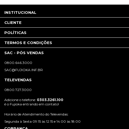
INSTITUCIONAL
CLIENTE
POLÍTICAS
TERMOS E CONDIÇÕES
SAC - PÓS VENDAS
0800.646.3000
SAC@FUJIOKA.INF.BR
TELEVENDAS
0800.727.3000
Adicione o telefone:
0303.3261.100
é o Fujioka entrando em contato!
Horário de Atendimento do Televendas:
Segunda à Sexta 09:15 às 12:15 e 14:00 às 18:00
COBRANÇA