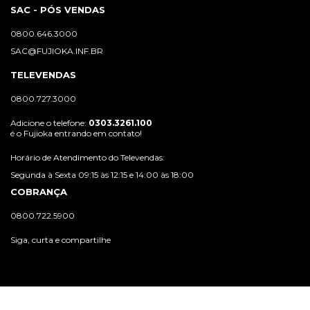
SAC - PÓS VENDAS
0800.646.3000
SAC@FUJIOKA.INF.BR
TELEVENDAS
0800.727.3000
Adicione o telefone:
0303.3261.100
é o Fujioka entrando em contato!
Horário de Atendimento do Televendas:
Segunda à Sexta 09:15 às 12:15 e 14:00 às 18:00
COBRANÇA
0800.722.5900
Siga, curta e compartilhe