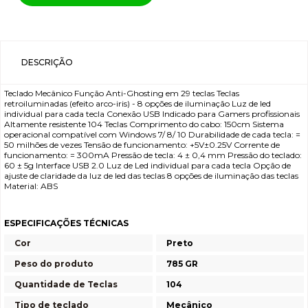
DESCRIÇÃO
Teclado Mecânico Função Anti-Ghosting em 29 teclas Teclas
retroiluminadas (efeito arco-iris) - 8 opções de iluminação Luz de led
individual para cada tecla Conexão USB Indicado para Gamers profissionais
Altamente resistente 104 Teclas Comprimento do cabo: 150cm Sistema
operacional compatível com Windows 7/ 8/ 10 Durabilidade de cada tecla: =
50 milhões de vezes Tensão de funcionamento: +5V±0.25V Corrente de
funcionamento: = 300mA Pressão de tecla: 4 ± 0,4 mm Pressão do teclado:
60 ± 5g Interface USB 2.0 Luz de Led individual para cada tecla Opção de
ajuste de claridade da luz de led das teclas 8 opções de iluminação das teclas
Material: ABS
ESPECIFICAÇÕES TÉCNICAS
Cor
Preto
Peso do produto
785 GR
Quantidade de Teclas
104
Tipo de teclado
Mecânico