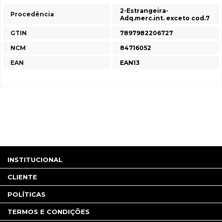
2-Estrangeira-
Procedência
Adq.merc.int. exceto cod.7
GTIN
7897982206727
NCM
84716052
EAN
EAN13
INSTITUCIONAL
CLIENTE
POLÍTICAS
TERMOS E CONDIÇÕES