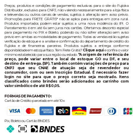
Preços, produtos e condições de pagamento exclusivas para o site do Fujioka
Distribuidor, exclusivo para CNPJ, não valendo necessariamente para a loja física
e televendas ou outros canais de vendas, sujeitos à alteração sem aviso prévio.
Promoções para FRETE GRÁTIS* não se aplica para entregas em zona rural.
Produtos importados podem estar sujeitos a uma nova incidência do IPI. O
Parcelamento é em até 6x sem juros nos cartões. Ofertamos desconto especial
para pagamento no PIX e Boleto, podendo ou não sofrer alteração sem aviso
prévio em ambas as modalidades de pagamento. Todas as vendas estão sujeitas
verificação de estoque e a análise e confirmação do departamento de crédito do
Fujioka e de financeiras parceiras. Produtos sujeitos a entrega conforme
disponibilidade em estoque físico. Tem Frete Grátis?
Clique aqui
e confira o valor
mínimo estabelecido para sua região ou estado.
*A origem de referência de
preço, pode variar entre o local de estoque GO ou DF, e seu
destino de entrega. (SP). Também contém variações de preço para
CNPJ que seu CNAE de atuação seja de revendedor ou
consumidor, com ou sem Inscrição Estadual. É necessário fazer
login no site para que o preço correto seja mostrado. Itens
classificados como brindes serão adicionados ao carrinho com
valor simbólico de até R$ 0,05.
FORMAS DE PAGAMENTO:
Cartão de Crédito parcelado em até 10x
Pix, Boleto ou Cartão BNDES