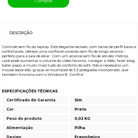
Comprar
DESCRIÇÃO
Controle sem fio do laptop. Este elegante teclado, com teclas de perfil baixo e
confortáveis, oferece uma confiável conexão sem fio de longo alcance -
perfeito para a sala de estar. Com um alcance sem fio de até dez metros,
você pode aumentar o volume do vídeo favorito, navegar a Web, fazer blog,
bater papo, e muito mais tudo do conforto do sofá. Não é necessário um
mouse separado, graças ao touchpad de 3,5 polegadas incorporado, que
também funciona com o Windows 8. Confira!
ESPECIFICAÇÕES TÉCNICAS
Certificado de Garantia
Sim
Cor
Preto
Peso do produto
0,02 KG
Alimentação
Pilha
Design
Ergonômico