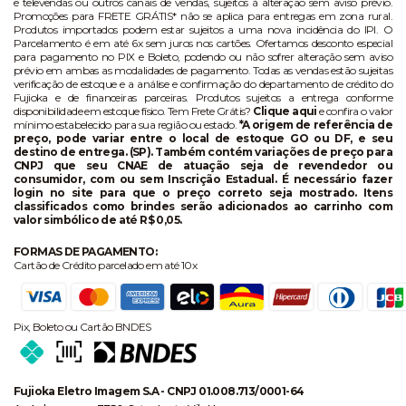
e televendas ou outros canais de vendas, sujeitos à alteração sem aviso prévio.
Promoções para FRETE GRÁTIS* não se aplica para entregas em zona rural.
Produtos importados podem estar sujeitos a uma nova incidência do IPI. O
Parcelamento é em até 6x sem juros nos cartões. Ofertamos desconto especial
para pagamento no PIX e Boleto, podendo ou não sofrer alteração sem aviso
prévio em ambas as modalidades de pagamento. Todas as vendas estão sujeitas
verificação de estoque e a análise e confirmação do departamento de crédito do
Fujioka e de financeiras parceiras. Produtos sujeitos a entrega conforme
disponibilidade em estoque físico. Tem Frete Grátis?
Clique aqui
e confira o valor
mínimo estabelecido para sua região ou estado.
*A origem de referência de
preço, pode variar entre o local de estoque GO ou DF, e seu
destino de entrega. (SP). Também contém variações de preço para
CNPJ que seu CNAE de atuação seja de revendedor ou
consumidor, com ou sem Inscrição Estadual. É necessário fazer
login no site para que o preço correto seja mostrado. Itens
classificados como brindes serão adicionados ao carrinho com
valor simbólico de até R$ 0,05.
FORMAS DE PAGAMENTO:
Cartão de Crédito parcelado em até 10x
Pix, Boleto ou Cartão BNDES
Fujioka Eletro Imagem S.A - CNPJ 01.008.713/0001-64