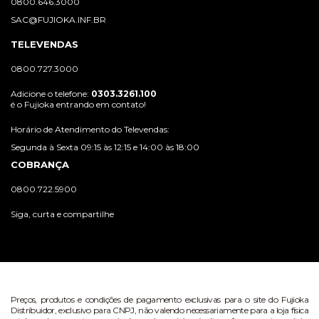
0800.646.3000
SAC@FUJIOKA.INF.BR
TELEVENDAS
0800.727.3000
Adicione o telefone:
0303.3261.100
é o Fujioka entrando em contato!
Horário de Atendimento do Televendas:
Segunda à Sexta 09:15 às 12:15 e 14:00 às 18:00
COBRANÇA
0800.722.5900
Siga, curta e compartilhe
Preços, produtos e condições de pagamento exclusivas para o site do Fujioka
Distribuidor, exclusivo para CNPJ, não valendo necessariamente para a loja física