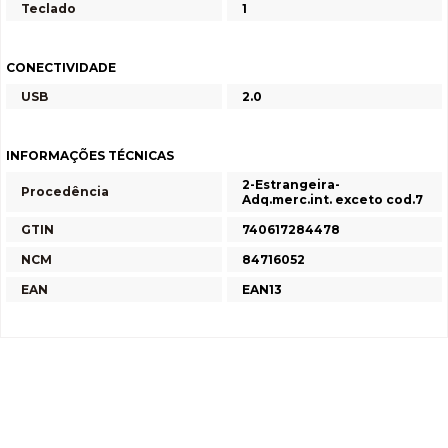
Teclado
1
CONECTIVIDADE
USB
2.0
INFORMAÇÕES TÉCNICAS
2-Estrangeira-
Procedência
Adq.merc.int. exceto cod.7
GTIN
740617284478
NCM
84716052
EAN
EAN13