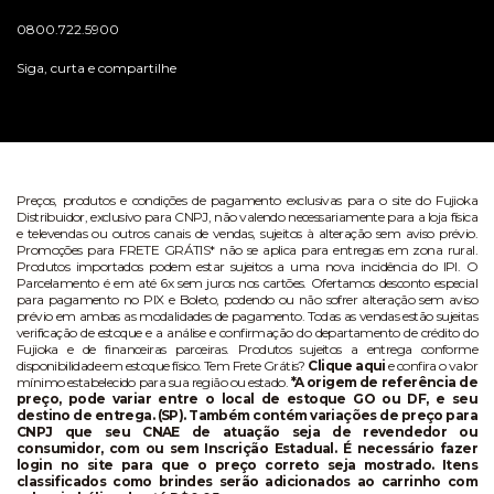
0800.722.5900
Siga, curta e compartilhe
Preços, produtos e condições de pagamento exclusivas para o site do Fujioka
Distribuidor, exclusivo para CNPJ, não valendo necessariamente para a loja física
e televendas ou outros canais de vendas, sujeitos à alteração sem aviso prévio.
Promoções para FRETE GRÁTIS* não se aplica para entregas em zona rural.
Produtos importados podem estar sujeitos a uma nova incidência do IPI. O
Parcelamento é em até 6x sem juros nos cartões. Ofertamos desconto especial
para pagamento no PIX e Boleto, podendo ou não sofrer alteração sem aviso
prévio em ambas as modalidades de pagamento. Todas as vendas estão sujeitas
verificação de estoque e a análise e confirmação do departamento de crédito do
Fujioka e de financeiras parceiras. Produtos sujeitos a entrega conforme
disponibilidade em estoque físico. Tem Frete Grátis?
Clique aqui
e confira o valor
mínimo estabelecido para sua região ou estado.
*A origem de referência de
preço, pode variar entre o local de estoque GO ou DF, e seu
destino de entrega. (SP). Também contém variações de preço para
CNPJ que seu CNAE de atuação seja de revendedor ou
consumidor, com ou sem Inscrição Estadual. É necessário fazer
login no site para que o preço correto seja mostrado. Itens
classificados como brindes serão adicionados ao carrinho com