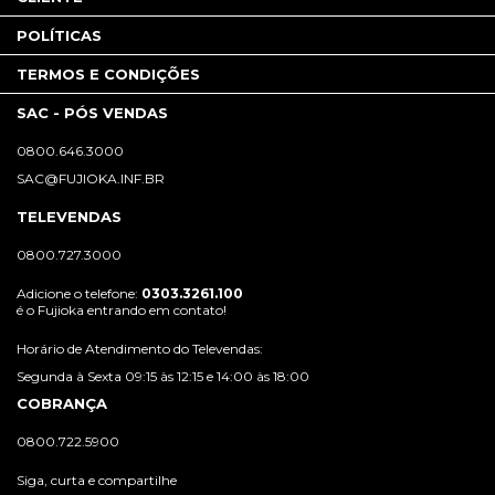
POLÍTICAS
TERMOS E CONDIÇÕES
SAC - PÓS VENDAS
0800.646.3000
SAC@FUJIOKA.INF.BR
TELEVENDAS
0800.727.3000
Adicione o telefone:
0303.3261.100
é o Fujioka entrando em contato!
Horário de Atendimento do Televendas:
Segunda à Sexta 09:15 às 12:15 e 14:00 às 18:00
COBRANÇA
0800.722.5900
Siga, curta e compartilhe