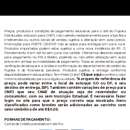
Preços, produtos e condições de pagamento exclusivas para o site do Fujioka
Distribuidor, exclusivo para CNPJ, não valendo necessariamente para a loja física
e televendas ou outros canais de vendas, sujeitos à alteração sem aviso prévio.
Promoções para FRETE GRÁTIS* não se aplica para entregas em zona rural.
Produtos importados podem estar sujeitos a uma nova incidência do IPI. O
Parcelamento é em até 6x sem juros nos cartões. Ofertamos desconto especial
para pagamento no PIX e Boleto, podendo ou não sofrer alteração sem aviso
prévio em ambas as modalidades de pagamento. Todas as vendas estão sujeitas
verificação de estoque e a análise e confirmação do departamento de crédito do
Fujioka e de financeiras parceiras. Produtos sujeitos a entrega conforme
disponibilidade em estoque físico. Tem Frete Grátis?
Clique aqui
e confira o valor
mínimo estabelecido para sua região ou estado.
*A origem de referência de
preço, pode variar entre o local de estoque GO ou DF, e seu
destino de entrega. (SP). Também contém variações de preço para
CNPJ que seu CNAE de atuação seja de revendedor ou
consumidor, com ou sem Inscrição Estadual. É necessário fazer
login no site para que o preço correto seja mostrado. Itens
classificados como brindes serão adicionados ao carrinho com
valor simbólico de até R$ 0,05.
FORMAS DE PAGAMENTO:
Cartão de Crédito parcelado em até 10x