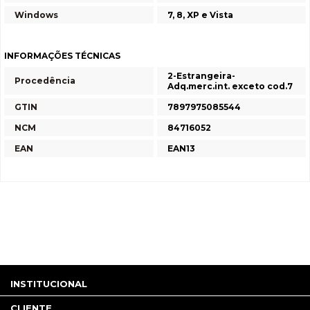
Windows
7, 8, XP e Vista
INFORMAÇÕES TÉCNICAS
2-Estrangeira-
Procedência
Adq.merc.int. exceto cod.7
GTIN
7897975085544
NCM
84716052
EAN
EAN13
INSTITUCIONAL
CLIENTE