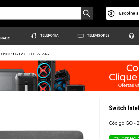
Escolha s
TELEFONIA
TELEVISORES
ONADO
 10/100 Sf1600q+ - GO - 226346
Switch Inte
GO - 
7% OFF NO 