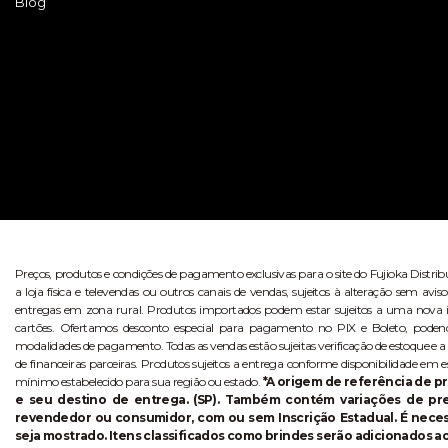
Blog
Preços, produtos e condições de pagamento exclusivas para o site do Fujioka Distri
a loja física e televendas ou outros canais de vendas, sujeitos à alteração sem 
entregas em zona rural. Produtos importados podem estar sujeitos a uma nova i
cartões. Ofertamos desconto especial para pagamento no PIX e Boleto, poden
modalidades de pagamento. Todas as vendas estão sujeitas verificação de estoque e a
de financeiras parceiras. Produtos sujeitos a entrega conforme disponibilidade em e
mínimo estabelecido para sua região ou estado.
*A origem de referência de pr
e seu destino de entrega. (SP). Também contém variações de p
revendedor ou consumidor, com ou sem Inscrição Estadual. É necess
seja mostrado. Itens classificados como brindes serão adicionados ao