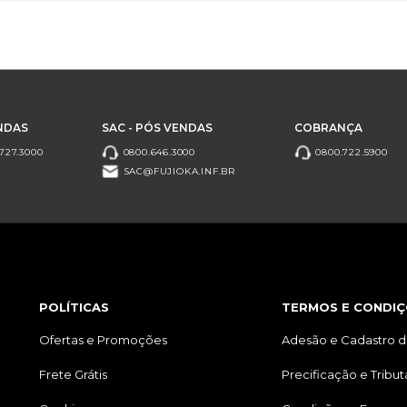
NDAS
SAC - PÓS VENDAS
COBRANÇA
727.3000
0800.646.3000
0800.722.5900
SAC@FUJIOKA.INF.BR
POLÍTICAS
TERMOS E CONDIÇ
Ofertas e Promoções
Adesão e Cadastro d
Frete Grátis
Precificação e Tribu