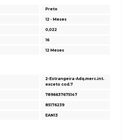
Preto
12 - Meses
0,022
16
12 Meses
2-Estrangeira-Adq.merc.int.
exceto cod.7
7896637675147
85176239
EAN13