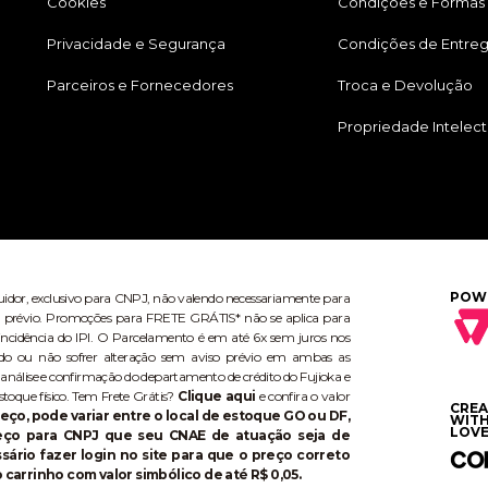
Cookies
Condições e Formas
Privacidade e Segurança
Condições de Entre
Parceiros e Fornecedores
Troca e Devolução
Propriedade Intelect
POW
buidor, exclusivo para CNPJ, não valendo necessariamente para
aviso prévio. Promoções para FRETE GRÁTIS* não se aplica para
ncidência do IPI. O Parcelamento é em até 6x sem juros nos
do ou não sofrer alteração sem aviso prévio em ambas as
 análise e confirmação do departamento de crédito do Fujioka e
stoque físico. Tem Frete Grátis?
Clique aqui
e confira o valor
CRE
eço, pode variar entre o local de estoque GO ou DF,
WIT
LOVE
reço para CNPJ que seu CNAE de atuação seja de
ário fazer login no site para que o preço correto
 carrinho com valor simbólico de até R$ 0,05.