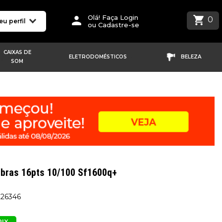
Olá! Faça Login
0
eu perfil
ou Cadastre-se
CAIXAS DE
ELETRODOMÉSTICOS
BELEZA
SOM
lbras 16pts 10/100 Sf1600q+
226346
PIX