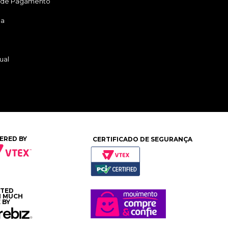
 de Pagamento
ga
ual
ERED BY
CERTIFICADO DE SEGURANÇA
ATED
H MUCH
 BY