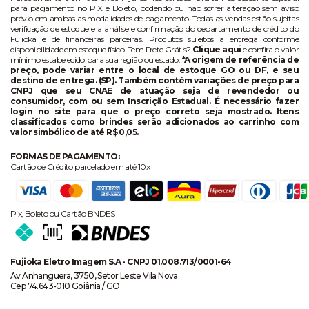
para pagamento no PIX e Boleto, podendo ou não sofrer alteração sem aviso
prévio em ambas as modalidades de pagamento. Todas as vendas estão sujeitas
verificação de estoque e a análise e confirmação do departamento de crédito do
Fujioka e de financeiras parceiras. Produtos sujeitos a entrega conforme
disponibilidade em estoque físico. Tem Frete Grátis?
Clique aqui
e confira o valor
mínimo estabelecido para sua região ou estado.
*A origem de referência de
preço, pode variar entre o local de estoque GO ou DF, e seu
destino de entrega. (SP). Também contém variações de preço para
CNPJ que seu CNAE de atuação seja de revendedor ou
consumidor, com ou sem Inscrição Estadual. É necessário fazer
login no site para que o preço correto seja mostrado. Itens
classificados como brindes serão adicionados ao carrinho com
valor simbólico de até R$ 0,05.
FORMAS DE PAGAMENTO:
Cartão de Crédito parcelado em até 10x
Pix, Boleto ou Cartão BNDES
Fujioka Eletro Imagem S.A - CNPJ 01.008.713/0001-64
Av Anhanguera, 3750, Setor Leste Vila Nova
Cep 74.643-010 Goiânia / GO