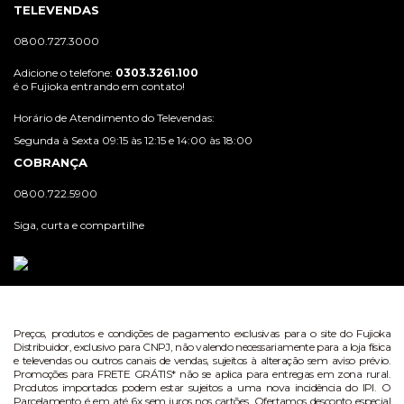
TELEVENDAS
0800.727.3000
Adicione o telefone:
0303.3261.100
é o Fujioka entrando em contato!
Horário de Atendimento do Televendas:
Segunda à Sexta 09:15 às 12:15 e 14:00 às 18:00
COBRANÇA
0800.722.5900
Siga, curta e compartilhe
Preços, produtos e condições de pagamento exclusivas para o site do Fujioka
Distribuidor, exclusivo para CNPJ, não valendo necessariamente para a loja física
e televendas ou outros canais de vendas, sujeitos à alteração sem aviso prévio.
Promoções para FRETE GRÁTIS* não se aplica para entregas em zona rural.
Produtos importados podem estar sujeitos a uma nova incidência do IPI. O
Parcelamento é em até 6x sem juros nos cartões. Ofertamos desconto especial