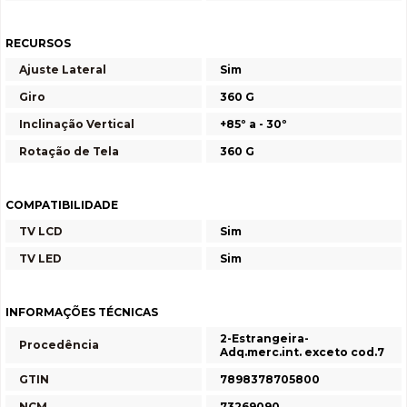
RECURSOS
Ajuste Lateral
Sim
Giro
360 G
Inclinação Vertical
+85º a - 30º
Rotação de Tela
360 G
COMPATIBILIDADE
TV LCD
Sim
TV LED
Sim
INFORMAÇÕES TÉCNICAS
2-Estrangeira-
Procedência
Adq.merc.int. exceto cod.7
GTIN
7898378705800
NCM
73269090