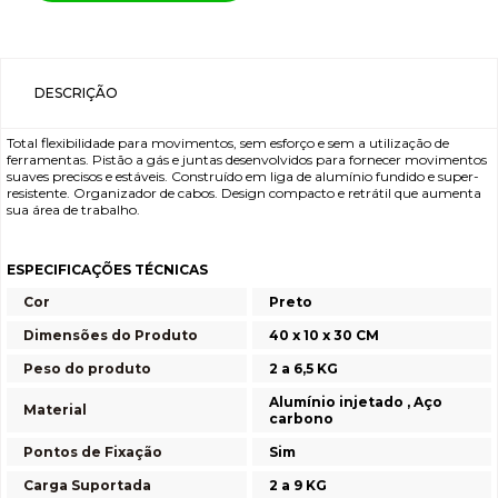
DESCRIÇÃO
Total flexibilidade para movimentos, sem esforço e sem a utilização de
ferramentas. Pistão a gás e juntas desenvolvidos para fornecer movimentos
suaves precisos e estáveis. Construído em liga de alumínio fundido e super-
resistente. Organizador de cabos. Design compacto e retrátil que aumenta
sua área de trabalho.
ESPECIFICAÇÕES TÉCNICAS
Cor
Preto
Dimensões do Produto
40 x 10 x 30 CM
Peso do produto
2 a 6,5 KG
Alumínio injetado , Aço
Material
carbono
Pontos de Fixação
Sim
Carga Suportada
2 a 9 KG