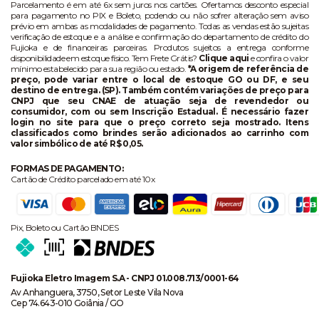
Parcelamento é em até 6x sem juros nos cartões. Ofertamos desconto especial
para pagamento no PIX e Boleto, podendo ou não sofrer alteração sem aviso
prévio em ambas as modalidades de pagamento. Todas as vendas estão sujeitas
verificação de estoque e a análise e confirmação do departamento de crédito do
Fujioka e de financeiras parceiras. Produtos sujeitos a entrega conforme
disponibilidade em estoque físico. Tem Frete Grátis?
Clique aqui
e confira o valor
mínimo estabelecido para sua região ou estado.
*A origem de referência de
preço, pode variar entre o local de estoque GO ou DF, e seu
destino de entrega. (SP). Também contém variações de preço para
CNPJ que seu CNAE de atuação seja de revendedor ou
consumidor, com ou sem Inscrição Estadual. É necessário fazer
login no site para que o preço correto seja mostrado. Itens
classificados como brindes serão adicionados ao carrinho com
valor simbólico de até R$ 0,05.
FORMAS DE PAGAMENTO:
Cartão de Crédito parcelado em até 10x
Pix, Boleto ou Cartão BNDES
Fujioka Eletro Imagem S.A - CNPJ 01.008.713/0001-64
Av Anhanguera, 3750, Setor Leste Vila Nova
Cep 74.643-010 Goiânia / GO