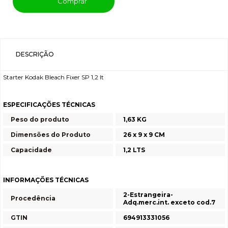
Comprar
DESCRIÇÃO
Starter Kodak Bleach Fixer SP 1,2 lt
ESPECIFICAÇÕES TÉCNICAS
Peso do produto
1,63 KG
Dimensões do Produto
26 x 9 x 9 CM
Capacidade
1,2 LTS
INFORMAÇÕES TÉCNICAS
2-Estrangeira-
Procedência
Adq.merc.int. exceto cod.7
GTIN
694913331056