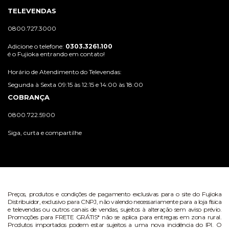
TELEVENDAS
0800.727.3000
Adicione o telefone:
0303.3261.100
é o Fujioka entrando em contato!
Horário de Atendimento do Televendas:
Segunda à Sexta 09:15 às 12:15 e 14:00 às 18:00
COBRANÇA
0800.722.5900
Siga, curta e compartilhe
Preços, produtos e condições de pagamento exclusivas para o site do Fujioka
Distribuidor, exclusivo para CNPJ, não valendo necessariamente para a loja física
e televendas ou outros canais de vendas, sujeitos à alteração sem aviso prévio.
Promoções para FRETE GRÁTIS* não se aplica para entregas em zona rural.
Produtos importados podem estar sujeitos a uma nova incidência do IPI. O