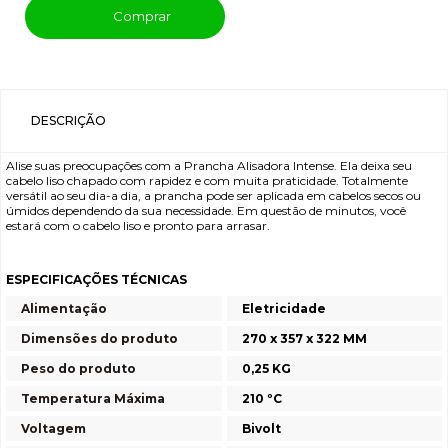
Comprar
DESCRIÇÃO
Alise suas preocupações com a Prancha Alisadora Intense. Ela deixa seu
cabelo liso chapado com rapidez e com muita praticidade. Totalmente
versátil ao seu dia-a dia, a prancha pode ser aplicada em cabelos secos ou
úmidos dependendo da sua necessidade. Em questão de minutos, você
estará com o cabelo liso e pronto para arrasar.
ESPECIFICAÇÕES TÉCNICAS
Alimentação
Eletricidade
Dimensões do produto
270 x 357 x 322 MM
Peso do produto
0,25 KG
Temperatura Máxima
210 ºC
Voltagem
Bivolt