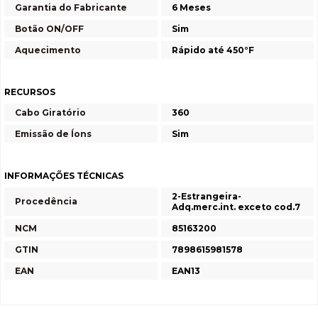
Garantia do Fabricante
6 Meses
Botão ON/OFF
Sim
Aquecimento
Rápido até 450°F
RECURSOS
Cabo Giratório
360
Emissão de Íons
Sim
INFORMAÇÕES TÉCNICAS
2-Estrangeira-
Procedência
Adq.merc.int. exceto cod.7
NCM
85163200
GTIN
7898615981578
EAN
EAN13