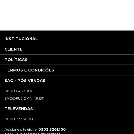
INSTITUCIONAL
CLIENTE
POLÍTICAS
TERMOS E CONDIÇÕES
SAC - PÓS VENDAS
0800.646.3000
SAC@FUJIOKA.INF.BR
TELEVENDAS
0800.727.3000
Adicione o telefone:
0303.3261.100
é o Fujioka entrando em contato!