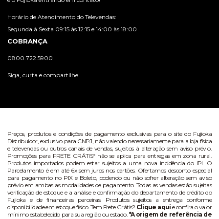
Horário de Atendimento do Televendas:
Segunda à Sexta 09:15 às 12:15 e 14:00 às 18:00
COBRANÇA
0800.722.5900
Siga, curta e compartilhe
Preços, produtos e condições de pagamento exclusivas para o site do Fujioka
Distribuidor, exclusivo para CNPJ, não valendo necessariamente para a loja física
e televendas ou outros canais de vendas, sujeitos à alteração sem aviso prévio.
Promoções para FRETE GRÁTIS* não se aplica para entregas em zona rural.
Produtos importados podem estar sujeitos a uma nova incidência do IPI. O
Parcelamento é em até 6x sem juros nos cartões. Ofertamos desconto especial
para pagamento no PIX e Boleto, podendo ou não sofrer alteração sem aviso
prévio em ambas as modalidades de pagamento. Todas as vendas estão sujeitas
verificação de estoque e a análise e confirmação do departamento de crédito do
Fujioka e de financeiras parceiras. Produtos sujeitos a entrega conforme
disponibilidade em estoque físico. Tem Frete Grátis?
Clique aqui
e confira o valor
mínimo estabelecido para sua região ou estado.
*A origem de referência de