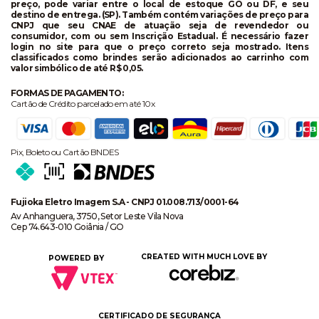
preço, pode variar entre o local de estoque GO ou DF, e seu
destino de entrega. (SP). Também contém variações de preço para
CNPJ que seu CNAE de atuação seja de revendedor ou
consumidor, com ou sem Inscrição Estadual. É necessário fazer
login no site para que o preço correto seja mostrado. Itens
classificados como brindes serão adicionados ao carrinho com
valor simbólico de até R$ 0,05.
FORMAS DE PAGAMENTO:
Cartão de Crédito parcelado em até 10x
Pix, Boleto ou Cartão BNDES
Fujioka Eletro Imagem S.A - CNPJ 01.008.713/0001-64
Av Anhanguera, 3750, Setor Leste Vila Nova
Cep 74.643-010 Goiânia / GO
CREATED WITH MUCH LOVE BY
POWERED BY
CERTIFICADO DE SEGURANÇA