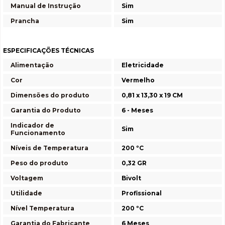
Manual de Instrução
Sim
Prancha
Sim
ESPECIFICAÇÕES TÉCNICAS
Alimentação
Eletricidade
Cor
Vermelho
Dimensões do produto
0,81 x 13,30 x 19 CM
Garantia do Produto
6 - Meses
Indicador de
Sim
Funcionamento
Níveis de Temperatura
200 ºC
Peso do produto
0,32 GR
Voltagem
Bivolt
Utilidade
Profissional
Nível Temperatura
200 ºC
Garantia do Fabricante
6 Meses