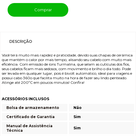
Comprar
DESCRIÇÃO
Você terá muito mais rapidez e praticidade, devido suas chapas de cerâmica
que mantém o calor por mais tempo, alisando seu cabelo com muito mais
eficiência. Com emissão de íons Turmalina, que selam as cutículas dos fios,
seus cabelos ficam mais sedosos, com movimento e brilho o dia todo. Pode
ser levada em qualquer lugar, pois é bivolt automático, ideal para viagens e
possui cabo 360o que facilita muito na hora de fazer seu lindo penteado.
Atinge até 200ºC em poucos minutos! Confira!
ACESSÓRIOS INCLUSOS
Bolsa de armazenamento
Não
Certificado de Garantia
Sim
Manual de Assistência
Sim
Técnica