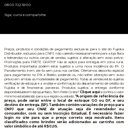
0800.722.5900
Siga, curta e compartilhe
Preços, produtos e condições de pagamento exclusivas para o site do Fujioka
Distribuidor, exclusivo para CNPJ, não valendo necessariamente para a loja física
e televendas ou outros canais de vendas, sujeitos à alteração sem aviso prévio.
Promoções para FRETE GRÁTIS* não se aplica para entregas em zona rural.
Produtos importados podem estar sujeitos a uma nova incidência do IPI. O
Parcelamento é em até 6x sem juros nos cartões. Ofertamos desconto especial
para pagamento no PIX e Boleto, podendo ou não sofrer alteração sem aviso
prévio em ambas as modalidades de pagamento. Todas as vendas estão sujeitas
verificação de estoque e a análise e confirmação do departamento de crédito do
Fujioka e de financeiras parceiras. Produtos sujeitos a entrega conforme
disponibilidade em estoque físico. Tem Frete Grátis?
Clique aqui
e confira o valor
mínimo estabelecido para sua região ou estado.
*A origem de referência de
preço, pode variar entre o local de estoque GO ou DF, e seu
destino de entrega. (SP). Também contém variações de preço para
CNPJ que seu CNAE de atuação seja de revendedor ou
consumidor, com ou sem Inscrição Estadual. É necessário fazer
login no site para que o preço correto seja mostrado. Itens
classificados como brindes serão adicionados ao carrinho com
valor simbólico de até R$ 0,05.