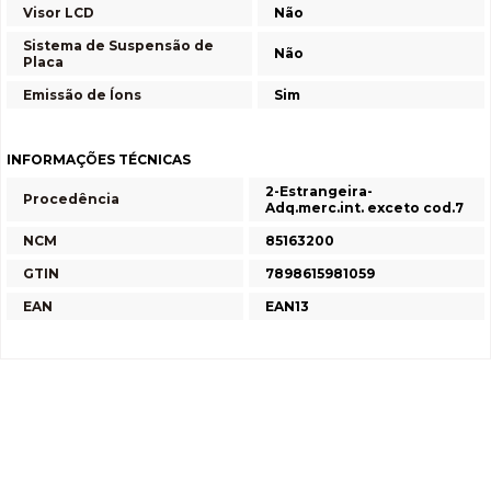
Visor LCD
Não
Sistema de Suspensão de
Não
Placa
Emissão de Íons
Sim
INFORMAÇÕES TÉCNICAS
2-Estrangeira-
Procedência
Adq.merc.int. exceto cod.7
NCM
85163200
GTIN
7898615981059
EAN
EAN13