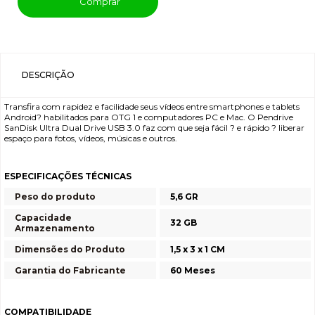
Comprar
DESCRIÇÃO
Transfira com rapidez e facilidade seus vídeos entre smartphones e tablets
Android? habilitados para OTG 1 e computadores PC e Mac. O Pendrive
SanDisk Ultra Dual Drive USB 3.0 faz com que seja fácil ? e rápido ? liberar
espaço para fotos, vídeos, músicas e outros.
ESPECIFICAÇÕES TÉCNICAS
Peso do produto
5,6 GR
Capacidade
32 GB
Armazenamento
Dimensões do Produto
1,5 x 3 x 1 CM
Garantia do Fabricante
60 Meses
COMPATIBILIDADE