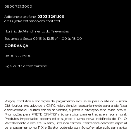
0800.727.3000
Adicione o telefone:
0303.3261.100
é o Fujioka entrando em contato!
Horário de Atendimento do Televendas:
Segunda à Sexta 09:15 às 12:15 e 14:00 às 18:00
COBRANÇA
0800.722.5900
Siga, curta e compartilhe
Preços, produtos e condições de pagamento exclusivas para o site do Fujioka
Distribuidor, exclusivo para CNPJ, não valendo necessariamente para a loja física
e televendas ou outros canais de vendas, sujeitos à alteração sem aviso prévio.
Promoções para FRETE GRÁTIS* não se aplica para entregas em zona rural.
Produtos importados podem estar sujeitos a uma nova incidência do IPI. O
Parcelamento é em até 6x sem juros nos cartões. Ofertamos desconto especial
para pagamento no PIX e Boleto, podendo ou não sofrer alteração sem aviso