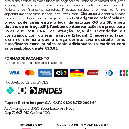
prévio em ambas as modalidades de pagamento. Todas as vendas estão sujeitas
verificação de estoque e a análise e confirmação do departamento de crédito do
Fujioka e de financeiras parceiras. Produtos sujeitos a entrega conforme
disponibilidade em estoque físico. Tem Frete Grátis?
Clique aqui
e confira o valor
mínimo estabelecido para sua região ou estado.
*A origem de referência de
preço, pode variar entre o local de estoque GO ou DF, e seu
destino de entrega. (SP). Também contém variações de preço para
CNPJ que seu CNAE de atuação seja de revendedor ou
consumidor, com ou sem Inscrição Estadual. É necessário fazer
login no site para que o preço correto seja mostrado. Itens
classificados como brindes serão adicionados ao carrinho com
valor simbólico de até R$ 0,05.
FORMAS DE PAGAMENTO:
Cartão de Crédito parcelado em até 10x
Pix, Boleto ou Cartão BNDES
Fujioka Eletro Imagem S.A - CNPJ 01.008.713/0001-64
Av Anhanguera, 3750, Setor Leste Vila Nova
Cep 74.643-010 Goiânia / GO
CREATED WITH MUCH LOVE BY
POWERED BY