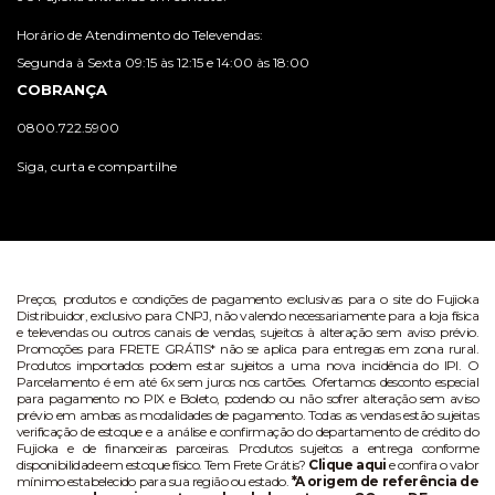
Horário de Atendimento do Televendas:
Segunda à Sexta 09:15 às 12:15 e 14:00 às 18:00
COBRANÇA
0800.722.5900
Siga, curta e compartilhe
Preços, produtos e condições de pagamento exclusivas para o site do Fujioka
Distribuidor, exclusivo para CNPJ, não valendo necessariamente para a loja física
e televendas ou outros canais de vendas, sujeitos à alteração sem aviso prévio.
Promoções para FRETE GRÁTIS* não se aplica para entregas em zona rural.
Produtos importados podem estar sujeitos a uma nova incidência do IPI. O
Parcelamento é em até 6x sem juros nos cartões. Ofertamos desconto especial
para pagamento no PIX e Boleto, podendo ou não sofrer alteração sem aviso
prévio em ambas as modalidades de pagamento. Todas as vendas estão sujeitas
verificação de estoque e a análise e confirmação do departamento de crédito do
Fujioka e de financeiras parceiras. Produtos sujeitos a entrega conforme
disponibilidade em estoque físico. Tem Frete Grátis?
Clique aqui
e confira o valor
mínimo estabelecido para sua região ou estado.
*A origem de referência de