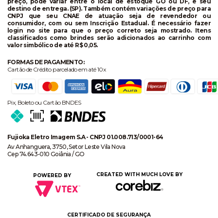
preço, pode variar entre o local de estoque GO ou DF, e seu
destino de entrega. (SP). Também contém variações de preço para
CNPJ que seu CNAE de atuação seja de revendedor ou
consumidor, com ou sem Inscrição Estadual. É necessário fazer
login no site para que o preço correto seja mostrado. Itens
classificados como brindes serão adicionados ao carrinho com
valor simbólico de até R$ 0,05.
FORMAS DE PAGAMENTO:
Cartão de Crédito parcelado em até 10x
Pix, Boleto ou Cartão BNDES
Fujioka Eletro Imagem S.A - CNPJ 01.008.713/0001-64
Av Anhanguera, 3750, Setor Leste Vila Nova
Cep 74.643-010 Goiânia / GO
CREATED WITH MUCH LOVE BY
POWERED BY
CERTIFICADO DE SEGURANÇA