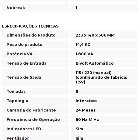
Nobreak
1
ESPECIFICAÇÕES TÉCNICAS
Dimensões do Produto
233 x 140 x 386 MM
Peso do produto
14,4 KG
Potência VA
1.800 VA
Tensão de Entrada
Bivolt Automático
115 / 220 (manual)
Tensão de Saída
(configurado de fábrica:
115V)
Tomadas
8
Topologia
Interativo
Garantia do Fabricante
24 Meses
Frequência de Operação
60 Hz ±1 Hz
Indicadores LED
Sim
Ventilador
Sim