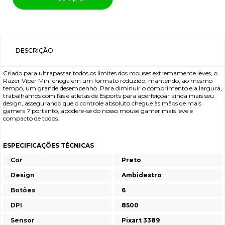
DESCRIÇÃO
Criado para ultrapassar todos os limites dos mouses extremamente leves, o
Razer Viper Mini chega em um formato reduzido, mantendo, ao mesmo
tempo, um grande desempenho. Para diminuir o comprimento e a largura,
trabalhamos com fãs e atletas de Esports para aperfeiçoar ainda mais seu
design, assegurando que o controle absoluto chegue às mãos de mais
gamers ? portanto, apodere-se do nosso mouse gamer mais leve e
compacto de todos.
ESPECIFICAÇÕES TÉCNICAS
Cor
Preto
Design
Ambidestro
Botões
6
DPI
8500
Sensor
Pixart 3389