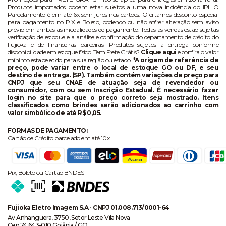
Produtos importados podem estar sujeitos a uma nova incidência do IPI. O
Parcelamento é em até 6x sem juros nos cartões. Ofertamos desconto especial
para pagamento no PIX e Boleto, podendo ou não sofrer alteração sem aviso
prévio em ambas as modalidades de pagamento. Todas as vendas estão sujeitas
verificação de estoque e a análise e confirmação do departamento de crédito do
Fujioka e de financeiras parceiras. Produtos sujeitos a entrega conforme
disponibilidade em estoque físico. Tem Frete Grátis?
Clique aqui
e confira o valor
mínimo estabelecido para sua região ou estado.
*A origem de referência de
preço, pode variar entre o local de estoque GO ou DF, e seu
destino de entrega. (SP). Também contém variações de preço para
CNPJ que seu CNAE de atuação seja de revendedor ou
consumidor, com ou sem Inscrição Estadual. É necessário fazer
login no site para que o preço correto seja mostrado. Itens
classificados como brindes serão adicionados ao carrinho com
valor simbólico de até R$ 0,05.
FORMAS DE PAGAMENTO:
Cartão de Crédito parcelado em até 10x
Pix, Boleto ou Cartão BNDES
Fujioka Eletro Imagem S.A - CNPJ 01.008.713/0001-64
Av Anhanguera, 3750, Setor Leste Vila Nova
Cep 74.643-010 Goiânia / GO