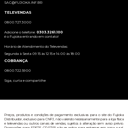
SAC@FUJIOKA.INF.BR
TELEVENDAS
0800.727.3000
Adicione o telefone:
0303.3261.100
é o Fujioka entrando em contato!
Horário de Atendimento do Televendas:
Segunda à Sexta 09:15 às 12:15 e 14:00 às 18:00
COBRANÇA
0800.722.5900
Siga, curta e compartilhe
Preços, produtos e condições de pagamento exclusivas para o site do Fujioka
Distribuidor, exclusivo para CNPJ, não valendo necessariamente para a loja física
e televendas ou outros canais de vendas, sujeitos à alteração sem aviso prévio.
Promoções para FRETE GRÁTIS* não se aplica para entregas em zona rural.