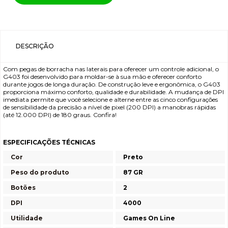
DESCRIÇÃO
Com pegas de borracha nas laterais para oferecer um controle adicional, o
G403 foi desenvolvido para moldar-se à sua mão e oferecer conforto
durante jogos de longa duração. De construção leve e ergonômica, o G403
proporciona máximo conforto, qualidade e durabilidade. A mudança de DPI
imediata permite que você selecione e alterne entre as cinco configurações
de sensibilidade da precisão a nível de pixel (200 DPI) a manobras rápidas
(até 12.000 DPI) de 180 graus. Confira!
ESPECIFICAÇÕES TÉCNICAS
Cor
Preto
Peso do produto
87 GR
Botões
2
DPI
4000
Utilidade
Games On Line