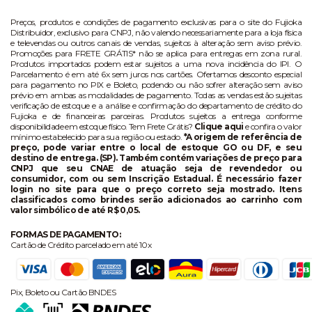
Preços, produtos e condições de pagamento exclusivas para o site do Fujioka
Distribuidor, exclusivo para CNPJ, não valendo necessariamente para a loja física
e televendas ou outros canais de vendas, sujeitos à alteração sem aviso prévio.
Promoções para FRETE GRÁTIS* não se aplica para entregas em zona rural.
Produtos importados podem estar sujeitos a uma nova incidência do IPI. O
Parcelamento é em até 6x sem juros nos cartões. Ofertamos desconto especial
para pagamento no PIX e Boleto, podendo ou não sofrer alteração sem aviso
prévio em ambas as modalidades de pagamento. Todas as vendas estão sujeitas
verificação de estoque e a análise e confirmação do departamento de crédito do
Fujioka e de financeiras parceiras. Produtos sujeitos a entrega conforme
disponibilidade em estoque físico. Tem Frete Grátis?
Clique aqui
e confira o valor
mínimo estabelecido para sua região ou estado.
*A origem de referência de
preço, pode variar entre o local de estoque GO ou DF, e seu
destino de entrega. (SP). Também contém variações de preço para
CNPJ que seu CNAE de atuação seja de revendedor ou
consumidor, com ou sem Inscrição Estadual. É necessário fazer
login no site para que o preço correto seja mostrado. Itens
classificados como brindes serão adicionados ao carrinho com
valor simbólico de até R$ 0,05.
FORMAS DE PAGAMENTO:
Cartão de Crédito parcelado em até 10x
Pix, Boleto ou Cartão BNDES