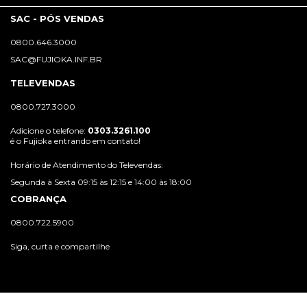
SAC - PÓS VENDAS
0800.646.3000
SAC@FUJIOKA.INF.BR
TELEVENDAS
0800.727.3000
Adicione o telefone:
0303.3261.100
é o Fujioka entrando em contato!
Horário de Atendimento do Televendas:
Segunda à Sexta 09:15 às 12:15 e 14:00 às 18:00
COBRANÇA
0800.722.5900
Siga, curta e compartilhe