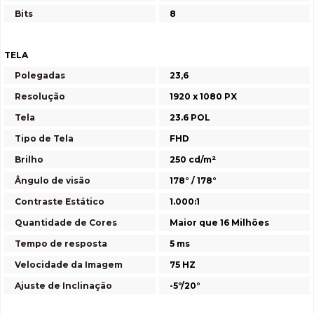
Bits
8
TELA
Polegadas
23,6
Resolução
1920 x 1080 PX
Tela
23.6 POL
Tipo de Tela
FHD
Brilho
250 cd/m²
Ângulo de visão
178° / 178°
Contraste Estático
1.000:1
Quantidade de Cores
Maior que 16 Milhões
Tempo de resposta
5 ms
Velocidade da Imagem
75 HZ
Ajuste de Inclinação
-5º/20°