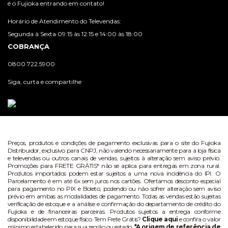
é o Fujioka entrando em contato!
Horário de Atendimento do Televendas:
Segunda à Sexta 09:15 às 12:15 e 14:00 às 18:00
COBRANÇA
0800.722.5900
Siga, curta e compartilhe
Preços, produtos e condições de pagamento exclusivas para o site do Fujioka
Distribuidor, exclusivo para CNPJ, não valendo necessariamente para a loja física
e televendas ou outros canais de vendas, sujeitos à alteração sem aviso prévio.
Promoções para FRETE GRÁTIS* não se aplica para entregas em zona rural.
Produtos importados podem estar sujeitos a uma nova incidência do IPI. O
Parcelamento é em até 6x sem juros nos cartões. Ofertamos desconto especial
para pagamento no PIX e Boleto, podendo ou não sofrer alteração sem aviso
prévio em ambas as modalidades de pagamento. Todas as vendas estão sujeitas
verificação de estoque e a análise e confirmação do departamento de crédito do
Fujioka e de financeiras parceiras. Produtos sujeitos a entrega conforme
disponibilidade em estoque físico. Tem Frete Grátis?
Clique aqui
e confira o valor
mínimo estabelecido para sua região ou estado.
*A origem de referência de