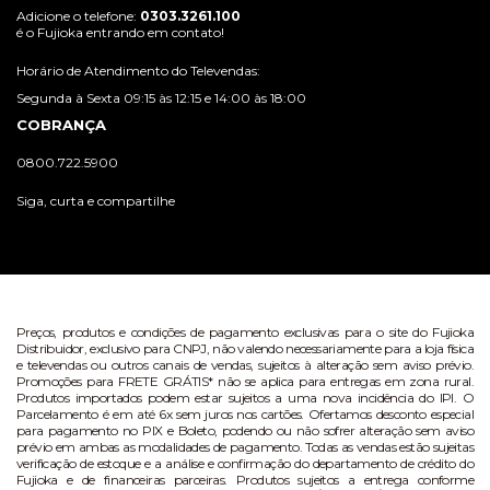
Adicione o telefone:
0303.3261.100
é o Fujioka entrando em contato!
Horário de Atendimento do Televendas:
Segunda à Sexta 09:15 às 12:15 e 14:00 às 18:00
COBRANÇA
0800.722.5900
Siga, curta e compartilhe
Preços, produtos e condições de pagamento exclusivas para o site do Fujioka
Distribuidor, exclusivo para CNPJ, não valendo necessariamente para a loja física
e televendas ou outros canais de vendas, sujeitos à alteração sem aviso prévio.
Promoções para FRETE GRÁTIS* não se aplica para entregas em zona rural.
Produtos importados podem estar sujeitos a uma nova incidência do IPI. O
Parcelamento é em até 6x sem juros nos cartões. Ofertamos desconto especial
para pagamento no PIX e Boleto, podendo ou não sofrer alteração sem aviso
prévio em ambas as modalidades de pagamento. Todas as vendas estão sujeitas
verificação de estoque e a análise e confirmação do departamento de crédito do
Fujioka e de financeiras parceiras. Produtos sujeitos a entrega conforme