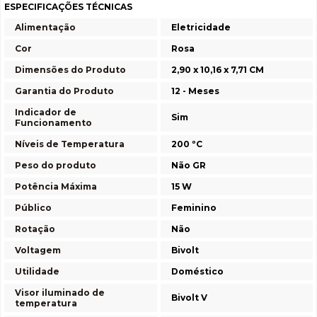
ESPECIFICAÇÕES TÉCNICAS
Alimentação
Eletricidade
Cor
Rosa
Dimensões do Produto
2,90 x 10,16 x 7,71 CM
Garantia do Produto
12 - Meses
Indicador de
Sim
Funcionamento
Níveis de Temperatura
200 ºC
Peso do produto
Não GR
Potência Máxima
15 W
Público
Feminino
Rotação
Não
Voltagem
Bivolt
Utilidade
Doméstico
Visor iluminado de
Bivolt V
temperatura