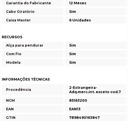
Garantia do Fabricante
12 Meses
Cabo Giratório
Sim
Caixa Master
6 Unidades
RECURSOS
Alça para pendurar
Sim
Com Fio
Sim
Modela
Sim
INFORMAÇÕES TÉCNICAS
2-Estrangeira-
Procedência
Adq.merc.int. exceto cod.7
NCM
85163200
EAN
EAN13
GTIN
7898490163847