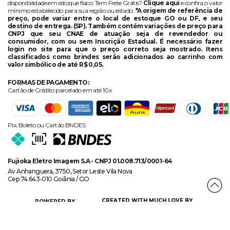
disponibilidade em estoque físico. Tem Frete Grátis?
Clique aqui
e confira o valor
mínimo estabelecido para sua região ou estado.
*A origem de referência de
preço, pode variar entre o local de estoque GO ou DF, e seu
destino de entrega. (SP). Também contém variações de preço para
CNPJ que seu CNAE de atuação seja de revendedor ou
consumidor, com ou sem Inscrição Estadual. É necessário fazer
login no site para que o preço correto seja mostrado. Itens
classificados como brindes serão adicionados ao carrinho com
valor simbólico de até R$ 0,05.
FORMAS DE PAGAMENTO:
Cartão de Crédito parcelado em até 10x
Pix, Boleto ou Cartão BNDES
Fujioka Eletro Imagem S.A - CNPJ 01.008.713/0001-64
Av Anhanguera, 3750, Setor Leste Vila Nova
Cep 74.643-010 Goiânia / GO
CREATED WITH MUCH LOVE BY
POWERED BY