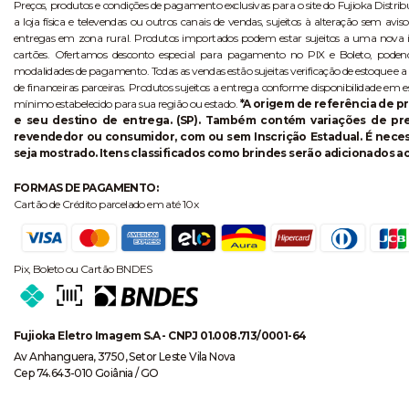
Preços, produtos e condições de pagamento exclusivas para o site do Fujioka Distri
a loja física e televendas ou outros canais de vendas, sujeitos à alteração sem 
entregas em zona rural. Produtos importados podem estar sujeitos a uma nova i
cartões. Ofertamos desconto especial para pagamento no PIX e Boleto, poden
modalidades de pagamento. Todas as vendas estão sujeitas verificação de estoque e a
de financeiras parceiras. Produtos sujeitos a entrega conforme disponibilidade em e
mínimo estabelecido para sua região ou estado.
*A origem de referência de pr
e seu destino de entrega. (SP). Também contém variações de p
revendedor ou consumidor, com ou sem Inscrição Estadual. É necess
seja mostrado. Itens classificados como brindes serão adicionados ao
FORMAS DE PAGAMENTO:
Cartão de Crédito parcelado em até 10x
Pix, Boleto ou Cartão BNDES
Fujioka Eletro Imagem S.A - CNPJ 01.008.713/0001-64
Av Anhanguera, 3750, Setor Leste Vila Nova
Cep 74.643-010 Goiânia / GO