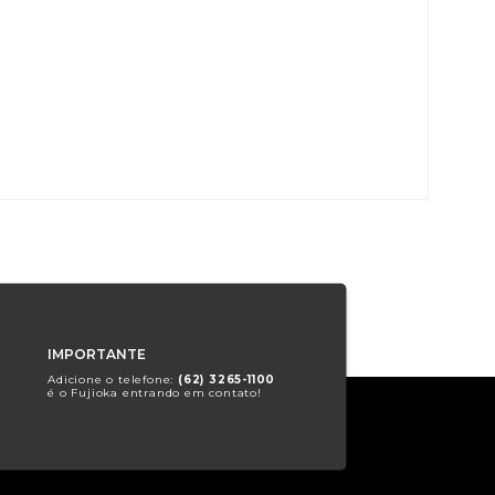
IMPORTANTE
Adicione o telefone:
(62) 3265-1100
é o Fujioka entrando em contato!