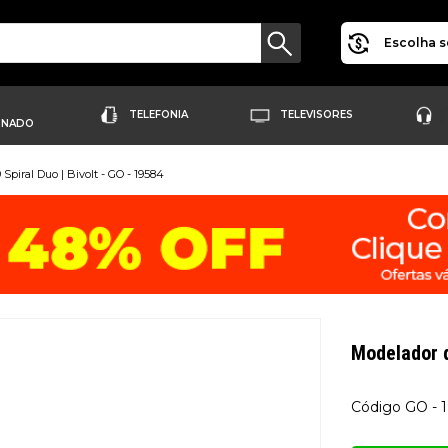
Escolha s
TELEFONIA
TELEVISORES
ONADO
piral Duo | Bivolt - GO - 19584
Modelador 
GO - 