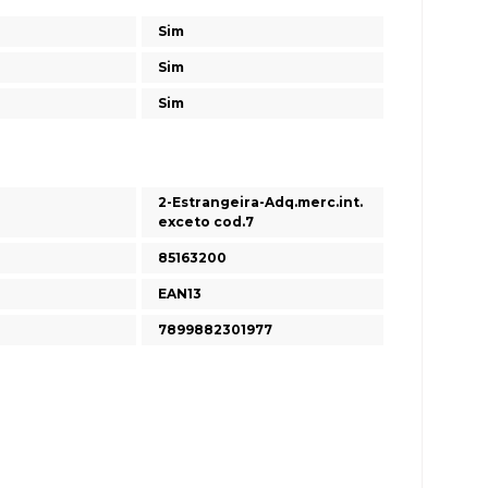
Sim
Sim
Sim
2-Estrangeira-Adq.merc.int.
exceto cod.7
85163200
EAN13
7899882301977