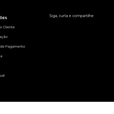
Siga, curta e compartilhe
ÕES
o Cliente
tação
 de Pagamento
ga
ual