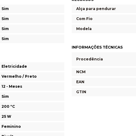
Sim
Alça para pendurar
Sim
Com Fio
Sim
Modela
Sim
INFORMAÇÕES TÉCNICAS
Procedência
Eletricidade
NCM
Vermelho / Preto
EAN
12 - Meses
GTIN
Sim
200 ºC
25 W
Feminino