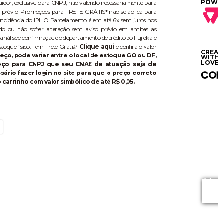
POW
buidor, exclusivo para CNPJ, não valendo necessariamente para
aviso prévio. Promoções para FRETE GRÁTIS* não se aplica para
ncidência do IPI. O Parcelamento é em até 6x sem juros nos
do ou não sofrer alteração sem aviso prévio em ambas as
 análise e confirmação do departamento de crédito do Fujioka e
stoque físico. Tem Frete Grátis?
Clique aqui
e confira o valor
CRE
eço, pode variar entre o local de estoque GO ou DF,
WIT
LOVE
reço para CNPJ que seu CNAE de atuação seja de
ário fazer login no site para que o preço correto
 carrinho com valor simbólico de até R$ 0,05.