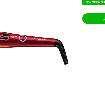
7% OFF NO 
C