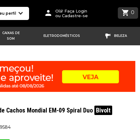
Olá! Faça Login
0
eu perfil
ou Cadastre-se
CAIXAS DE
ELETRODOMÉSTICOS
BELEZA
SOM
de Cachos Mondial EM-09 Spiral Duo
Bivolt
19584