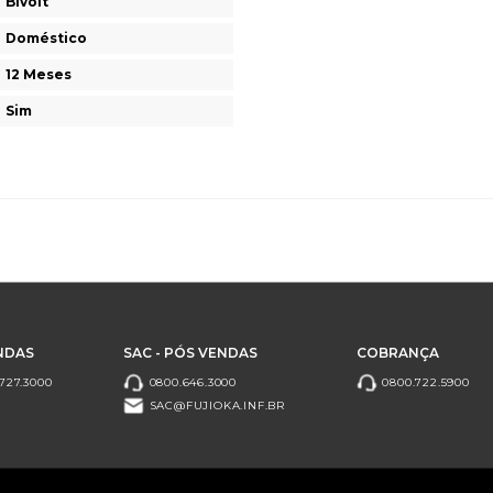
Bivolt
Doméstico
12 Meses
Sim
NDAS
SAC - PÓS VENDAS
COBRANÇA
727.3000
0800.646.3000
0800.722.5900
SAC@FUJIOKA.INF.BR