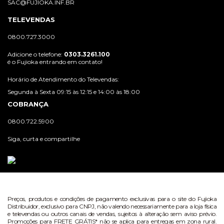
SAC@FUJIOKA.INF.BR
TELEVENDAS
0800.727.3000
Adicione o telefone:
0303.3261.100
é o Fujioka entrando em contato!
Horário de Atendimento do Televendas:
Segunda à Sexta 09:15 às 12:15 e 14:00 às 18:00
COBRANÇA
0800.722.5900
Siga, curta e compartilhe
Preços, produtos e condições de pagamento exclusivas para o site do Fujioka
Distribuidor, exclusivo para CNPJ, não valendo necessariamente para a loja física
e televendas ou outros canais de vendas, sujeitos à alteração sem aviso prévio.
Promoções para FRETE GRÁTIS* não se aplica para entregas em zona rural.