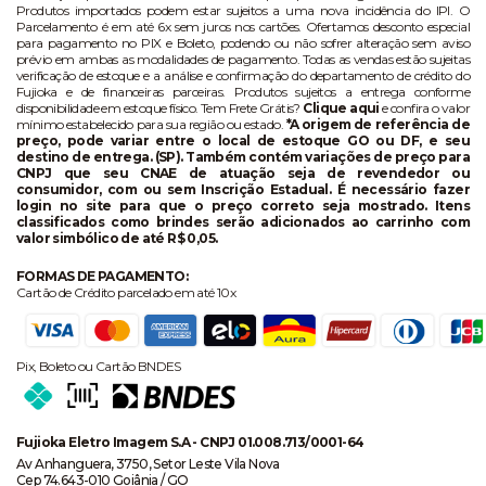
Produtos importados podem estar sujeitos a uma nova incidência do IPI. O
Parcelamento é em até 6x sem juros nos cartões. Ofertamos desconto especial
para pagamento no PIX e Boleto, podendo ou não sofrer alteração sem aviso
prévio em ambas as modalidades de pagamento. Todas as vendas estão sujeitas
verificação de estoque e a análise e confirmação do departamento de crédito do
Fujioka e de financeiras parceiras. Produtos sujeitos a entrega conforme
disponibilidade em estoque físico. Tem Frete Grátis?
Clique aqui
e confira o valor
mínimo estabelecido para sua região ou estado.
*A origem de referência de
preço, pode variar entre o local de estoque GO ou DF, e seu
destino de entrega. (SP). Também contém variações de preço para
CNPJ que seu CNAE de atuação seja de revendedor ou
consumidor, com ou sem Inscrição Estadual. É necessário fazer
login no site para que o preço correto seja mostrado. Itens
classificados como brindes serão adicionados ao carrinho com
valor simbólico de até R$ 0,05.
FORMAS DE PAGAMENTO:
Cartão de Crédito parcelado em até 10x
Pix, Boleto ou Cartão BNDES
Fujioka Eletro Imagem S.A - CNPJ 01.008.713/0001-64
Av Anhanguera, 3750, Setor Leste Vila Nova
Cep 74.643-010 Goiânia / GO