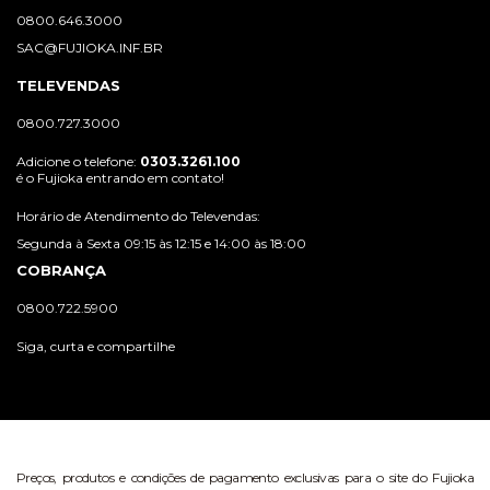
0800.646.3000
SAC@FUJIOKA.INF.BR
TELEVENDAS
0800.727.3000
Adicione o telefone:
0303.3261.100
é o Fujioka entrando em contato!
Horário de Atendimento do Televendas:
Segunda à Sexta 09:15 às 12:15 e 14:00 às 18:00
COBRANÇA
0800.722.5900
Siga, curta e compartilhe
Preços, produtos e condições de pagamento exclusivas para o site do Fujioka