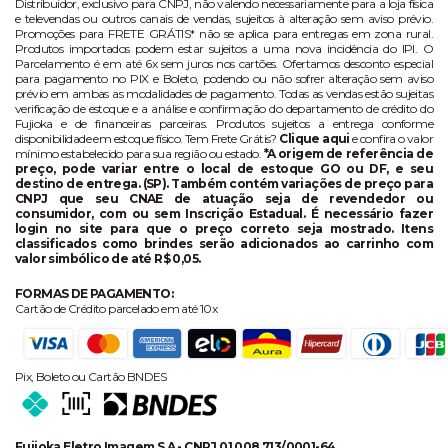
Distribuidor, exclusivo para CNPJ, não valendo necessariamente para a loja física
e televendas ou outros canais de vendas, sujeitos à alteração sem aviso prévio.
Promoções para FRETE GRÁTIS* não se aplica para entregas em zona rural.
Produtos importados podem estar sujeitos a uma nova incidência do IPI. O
Parcelamento é em até 6x sem juros nos cartões. Ofertamos desconto especial
para pagamento no PIX e Boleto, podendo ou não sofrer alteração sem aviso
prévio em ambas as modalidades de pagamento. Todas as vendas estão sujeitas
verificação de estoque e a análise e confirmação do departamento de crédito do
Fujioka e de financeiras parceiras. Produtos sujeitos a entrega conforme
disponibilidade em estoque físico. Tem Frete Grátis?
Clique aqui
e confira o valor
mínimo estabelecido para sua região ou estado.
*A origem de referência de
preço, pode variar entre o local de estoque GO ou DF, e seu
destino de entrega. (SP). Também contém variações de preço para
CNPJ que seu CNAE de atuação seja de revendedor ou
consumidor, com ou sem Inscrição Estadual. É necessário fazer
login no site para que o preço correto seja mostrado. Itens
classificados como brindes serão adicionados ao carrinho com
valor simbólico de até R$ 0,05.
FORMAS DE PAGAMENTO:
Cartão de Crédito parcelado em até 10x
Pix, Boleto ou Cartão BNDES
Fujioka Eletro Imagem S.A - CNPJ 01.008.713/0001-64