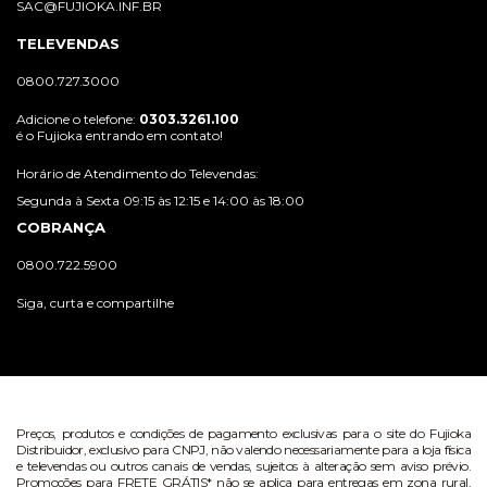
SAC@FUJIOKA.INF.BR
TELEVENDAS
0800.727.3000
Adicione o telefone:
0303.3261.100
é o Fujioka entrando em contato!
Horário de Atendimento do Televendas:
Segunda à Sexta 09:15 às 12:15 e 14:00 às 18:00
COBRANÇA
0800.722.5900
Siga, curta e compartilhe
Preços, produtos e condições de pagamento exclusivas para o site do Fujioka
Distribuidor, exclusivo para CNPJ, não valendo necessariamente para a loja física
e televendas ou outros canais de vendas, sujeitos à alteração sem aviso prévio.
Promoções para FRETE GRÁTIS* não se aplica para entregas em zona rural.