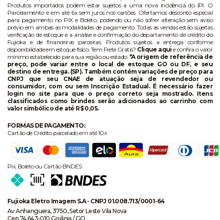
Produtos importados podem estar sujeitos a uma nova incidência do IPI. O
Parcelamento é em até 6x sem juros nos cartões. Ofertamos desconto especial
para pagamento no PIX e Boleto, podendo ou não sofrer alteração sem aviso
prévio em ambas as modalidades de pagamento. Todas as vendas estão sujeitas
verificação de estoque e a análise e confirmação do departamento de crédito do
Fujioka e de financeiras parceiras. Produtos sujeitos a entrega conforme
disponibilidade em estoque físico. Tem Frete Grátis?
Clique aqui
e confira o valor
mínimo estabelecido para sua região ou estado.
*A origem de referência de
preço, pode variar entre o local de estoque GO ou DF, e seu
destino de entrega. (SP). Também contém variações de preço para
CNPJ que seu CNAE de atuação seja de revendedor ou
consumidor, com ou sem Inscrição Estadual. É necessário fazer
login no site para que o preço correto seja mostrado. Itens
classificados como brindes serão adicionados ao carrinho com
valor simbólico de até R$ 0,05.
FORMAS DE PAGAMENTO:
Cartão de Crédito parcelado em até 10x
Pix, Boleto ou Cartão BNDES
Fujioka Eletro Imagem S.A - CNPJ 01.008.713/0001-64
Av Anhanguera, 3750, Setor Leste Vila Nova
Cep 74.643-010 Goiânia / GO