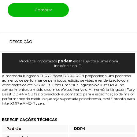
Comprar
DESCRIÇÃO
Produtos importados
podem
estar sujeitos a uma nova
incidência do IPI.
A memória Kingston FURY? Beast DDR4 RGB proporciona um poderoso
aumento de performance para jogos, edição de vídeo e renderização com
velocidades de até 3733MHz. Com um visual agressivo e luzes RGB no
comprimento do módulo com os efeitos incríveis. A memória Kingston Fury
Beast DDR4 RGB faz o overclock automático para a especificação de maior
performance do módulo que seja suportada pelo sistema, e está pronto para
Intel XMP e AMD Ryzen.
ESPECIFICAÇÕES TÉCNICAS
Padrão
DDR4