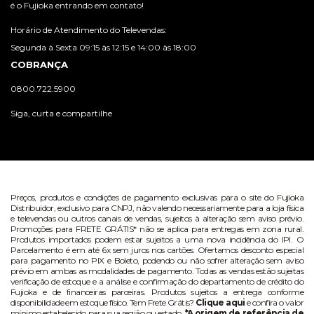
é o Fujioka entrando em contato!
Horário de Atendimento do Televendas:
Segunda à Sexta 09:15 às 12:15 e 14:00 às 18:00
COBRANÇA
0800.722.5900
Siga, curta e compartilhe
Preços, produtos e condições de pagamento exclusivas para o site do Fujioka
Distribuidor, exclusivo para CNPJ, não valendo necessariamente para a loja física
e televendas ou outros canais de vendas, sujeitos à alteração sem aviso prévio.
Promoções para FRETE GRÁTIS* não se aplica para entregas em zona rural.
Produtos importados podem estar sujeitos a uma nova incidência do IPI. O
Parcelamento é em até 6x sem juros nos cartões. Ofertamos desconto especial
para pagamento no PIX e Boleto, podendo ou não sofrer alteração sem aviso
prévio em ambas as modalidades de pagamento. Todas as vendas estão sujeitas
verificação de estoque e a análise e confirmação do departamento de crédito do
Fujioka e de financeiras parceiras. Produtos sujeitos a entrega conforme
disponibilidade em estoque físico. Tem Frete Grátis?
Clique aqui
e confira o valor
mínimo estabelecido para sua região ou estado.
*A origem de referência de