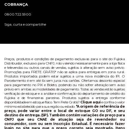
COBRANÇA
0800.722.5900
Siga, curta e compartilhe
Preços, produtos e condições de pagamento exclusivas para o site do Fujioka
Distribuidor, exclusivo para CNPJ, não valendo necessariamente para a loja física
e televendas ou outros canais de vendas, sujeitos à alteração sem aviso prévio.
Promoções para FRETE GRÁTIS* não se aplica para entregas em zona rural.
Produtos importados podem estar sujeitos a uma nova incidência do IPI. O
Parcelamento é em até 6x sem juros nos cartões. Ofertamos desconto especial
para pagamento no PIX e Boleto, podendo ou não sofrer alteração sem aviso
prévio em ambas as modalidades de pagamento. Todas as vendas estão sujeitas
verificação de estoque e a análise e confirmação do departamento de crédito do
Fujioka e de financeiras parceiras. Produtos sujeitos a entrega conforme
disponibilidade em estoque físico. Tem Frete Grátis?
Clique aqui
e confira o valor
mínimo estabelecido para sua região ou estado.
*A origem de referência de
preço, pode variar entre o local de estoque GO ou DF, e seu
destino de entrega. (SP). Também contém variações de preço para
CNPJ que seu CNAE de atuação seja de revendedor ou
consumidor, com ou sem Inscrição Estadual. É necessário fazer
login no site para que o preço correto seja mostrado. Itens