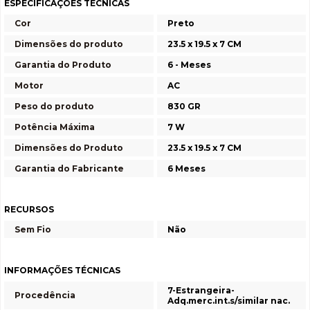
ESPECIFICAÇÕES TÉCNICAS
Cor
Preto
Dimensões do produto
23.5 x 19.5 x 7 CM
Garantia do Produto
6 - Meses
Motor
AC
Peso do produto
830 GR
Potência Máxima
7 W
Dimensões do Produto
23.5 x 19.5 x 7 CM
Garantia do Fabricante
6 Meses
RECURSOS
Sem Fio
Não
INFORMAÇÕES TÉCNICAS
7-Estrangeira-
Procedência
Adq.merc.int.s/similar nac.