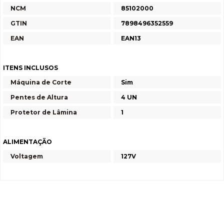
NCM
85102000
GTIN
7898496352559
EAN
EAN13
ITENS INCLUSOS
Máquina de Corte
Sim
Pentes de Altura
4 UN
Protetor de Lâmina
1
ALIMENTAÇÃO
Voltagem
127V