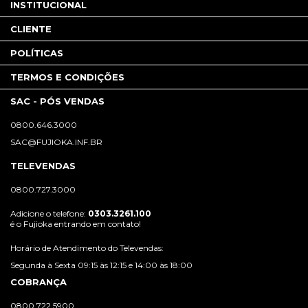
INSTITUCIONAL
CLIENTE
POLÍTICAS
TERMOS E CONDIÇÕES
SAC - PÓS VENDAS
0800.646.3000
SAC@FUJIOKA.INF.BR
TELEVENDAS
0800.727.3000
Adicione o telefone:
0303.3261.100
é o Fujioka entrando em contato!
Horário de Atendimento do Televendas:
Segunda à Sexta 09:15 às 12:15 e 14:00 às 18:00
COBRANÇA
0800.722.5900