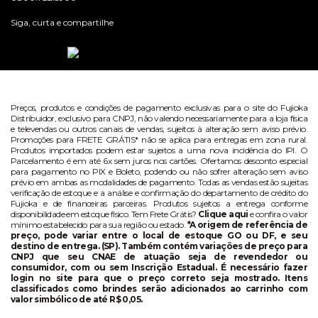
Siga, curta e compartilhe
Preços, produtos e condições de pagamento exclusivas para o site do Fujioka
Distribuidor, exclusivo para CNPJ, não valendo necessariamente para a loja física
e televendas ou outros canais de vendas, sujeitos à alteração sem aviso prévio.
Promoções para FRETE GRÁTIS* não se aplica para entregas em zona rural.
Produtos importados podem estar sujeitos a uma nova incidência do IPI. O
Parcelamento é em até 6x sem juros nos cartões. Ofertamos desconto especial
para pagamento no PIX e Boleto, podendo ou não sofrer alteração sem aviso
prévio em ambas as modalidades de pagamento. Todas as vendas estão sujeitas
verificação de estoque e a análise e confirmação do departamento de crédito do
Fujioka e de financeiras parceiras. Produtos sujeitos a entrega conforme
disponibilidade em estoque físico. Tem Frete Grátis?
Clique aqui
e confira o valor
mínimo estabelecido para sua região ou estado.
*A origem de referência de
preço, pode variar entre o local de estoque GO ou DF, e seu
destino de entrega. (SP). Também contém variações de preço para
CNPJ que seu CNAE de atuação seja de revendedor ou
consumidor, com ou sem Inscrição Estadual. É necessário fazer
login no site para que o preço correto seja mostrado. Itens
classificados como brindes serão adicionados ao carrinho com
valor simbólico de até R$ 0,05.