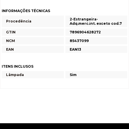
INFORMAÇÕES TÉCNICAS
2-Estrangeira-
Procedência
Adq.merc.int. exceto cod.7
GTIN
7896904628272
NCM
85437099
EAN
EAN13
ITENS INCLUSOS
Lâmpada
Sim