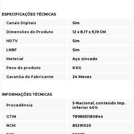
ESPECIFICAÇÕES TÉCNICAS
Canais Digitais
Sim
Dimensões do Produto
12 x 8,17 x 9,19 CM
HDTV
Sim
LNBF
Sim
Material
Aço zincado
Peso do produto
6 KG
Garantia do Fabricante
24 Meses
INFORMAÇÕES TÉCNICAS
5-Nacional, conteúdo Imp.
Procedência
inferior 40%
GTIN
7898551180844
NCM
85291020