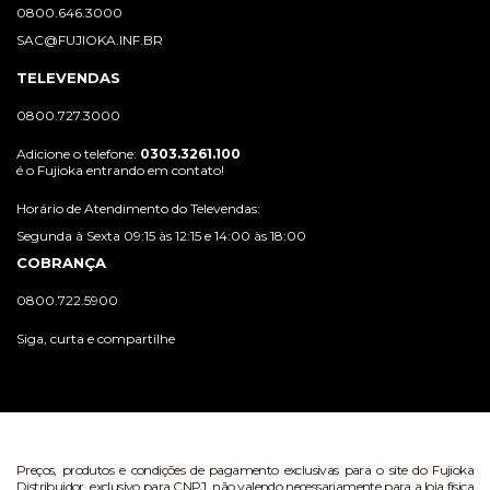
0800.646.3000
SAC@FUJIOKA.INF.BR
TELEVENDAS
0800.727.3000
Adicione o telefone:
0303.3261.100
é o Fujioka entrando em contato!
Horário de Atendimento do Televendas:
Segunda à Sexta 09:15 às 12:15 e 14:00 às 18:00
COBRANÇA
0800.722.5900
Siga, curta e compartilhe
Preços, produtos e condições de pagamento exclusivas para o site do Fujioka
Distribuidor, exclusivo para CNPJ, não valendo necessariamente para a loja física