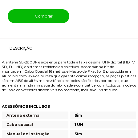
Comprar
DESCRIÇÃO
A antena SL-2800k é excelente para toda a faixa de sinal UHF digital (HDTV,
3D, Full HD) e sistemas residenciais coletivos. Acompanha Kit de
montagem: Cabo Coaxial 16 metros e Mastro de Fixação. É produzida em
alumínio com 95% de pureza que garante ótima recepção, as peças plásticas
são em ABS de altíssima resistência e dipolos são fixados por prensa, que
aumentam ainda mais sua durabilidade e compatível com todos os modelos
de TVs e conversores disponíveis no mercado, inclusive TVs de tubo.
ACESSÓRIOS INCLUSOS
Antena externa
Sim
Cabo coaxial
1 UN
Manual de Instrução
Sim