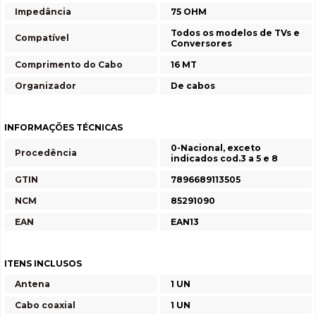
Impedância
75 OHM
Todos os modelos de TVs e
Compatível
Conversores
Comprimento do Cabo
16 MT
Organizador
De cabos
INFORMAÇÕES TÉCNICAS
0-Nacional, exceto
Procedência
indicados cod.3 a 5 e 8
GTIN
7896689113505
NCM
85291090
EAN
EAN13
ITENS INCLUSOS
Antena
1 UN
Cabo coaxial
1 UN