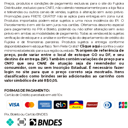
Preços, produtos e condições de pagamento exclusivas para o site do Fujioka
Distribuidor, exclusivo para CNPJ, não valendo necessariamente para a loja física
e televendas ou outros canais de vendas, sujeitos à alteração sem aviso prévio.
Promoções para FRETE GRÁTIS* não se aplica para entregas em zona rural.
Produtos importados podem estar sujeitos a uma nova incidência do IPI. O
Parcelamento é em até 6x sem juros nos cartões. Ofertamos desconto especial
para pagamento no PIX e Boleto, podendo ou não sofrer alteração sem aviso
prévio em ambas as modalidades de pagamento. Todas as vendas estão sujeitas
verificação de estoque e a análise e confirmação do departamento de crédito do
Fujioka e de financeiras parceiras. Produtos sujeitos a entrega conforme
disponibilidade em estoque físico. Tem Frete Grátis?
Clique aqui
e confira o valor
mínimo estabelecido para sua região ou estado.
*A origem de referência de
preço, pode variar entre o local de estoque GO ou DF, e seu
destino de entrega. (SP). Também contém variações de preço para
CNPJ que seu CNAE de atuação seja de revendedor ou
consumidor, com ou sem Inscrição Estadual. É necessário fazer
login no site para que o preço correto seja mostrado. Itens
classificados como brindes serão adicionados ao carrinho com
valor simbólico de até R$ 0,05.
FORMAS DE PAGAMENTO:
Cartão de Crédito parcelado em até 10x
Pix, Boleto ou Cartão BNDES