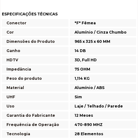
ESPECIFICAÇÕES TÉCNICAS
Conector
"F" Fêmea
Cor
Alumínio / Cinza Chumbo
Dimensões do Produto
965 x 325 x 60 MM
Ganho
14 DB
HDTV
3D, Full HD
Impedância
75 OHM
Peso do produto
1,114 KG
Material
Alumínio / ABS
UHF
Sim
Uso
Laje / Telhado / Parede
Garantia do Fabricante
12 Meses
Frequência de Operação
470-890 MHZ
Tecnologia
28 Elementos