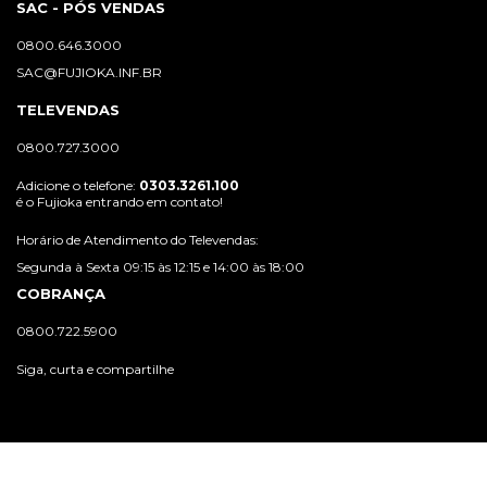
SAC - PÓS VENDAS
0800.646.3000
SAC@FUJIOKA.INF.BR
TELEVENDAS
0800.727.3000
Adicione o telefone:
0303.3261.100
é o Fujioka entrando em contato!
Horário de Atendimento do Televendas:
Segunda à Sexta 09:15 às 12:15 e 14:00 às 18:00
COBRANÇA
0800.722.5900
Siga, curta e compartilhe