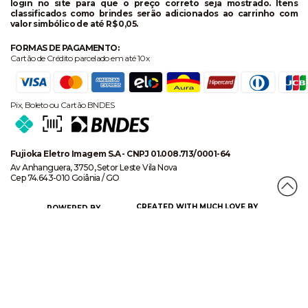
login no site para que o preço correto seja mostrado. Itens
classificados como brindes serão adicionados ao carrinho com
valor simbólico de até R$ 0,05.
FORMAS DE PAGAMENTO:
Cartão de Crédito parcelado em até 10x
Pix, Boleto ou Cartão BNDES
Fujioka Eletro Imagem S.A - CNPJ 01.008.713/0001-64
Av Anhanguera, 3750, Setor Leste Vila Nova
Cep 74.643-010 Goiânia / GO
CREATED WITH MUCH LOVE BY
POWERED BY
CERTIFICADO DE SEGURANÇA