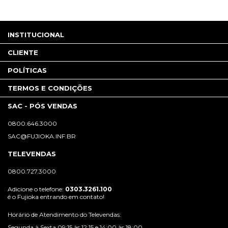
INSTITUCIONAL
CLIENTE
POLÍTICAS
TERMOS E CONDIÇÕES
SAC - PÓS VENDAS
0800.646.3000
SAC@FUJIOKA.INF.BR
TELEVENDAS
0800.727.3000
Adicione o telefone:
0303.3261.100
é o Fujioka entrando em contato!
Horário de Atendimento do Televendas:
Segunda à Sexta 09:15 às 12:15 e 14:00 às 18:00