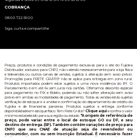
COBRANÇA
0800.722.5900
Siga, curta e compartilhe
Preços, produtos e condições de pagamento exclusivas para o site do Fujioka
Distribuidor, exclusivo para CNPJ, não valendo necessariamente para a loja física
e televendas ou outros canais de vendas, sujeitos à alteração sem aviso prévio.
Promoções para FRETE GRÁTIS* não se aplica para entregas em zona rural.
Produtos importados podem estar sujeitos a uma nova incidência do IPI. O
Parcelamento é em até 6x sem juros nos cartões. Ofertamos desconto especial
para pagamento no PIX e Boleto, podendo ou não sofrer alteração sem aviso
prévio em ambas as modalidades de pagamento. Todas as vendas estão sujeitas
verificação de estoque e a análise e confirmação do departamento de crédito do
Fujioka e de financeiras parceiras. Produtos sujeitos a entrega conforme
disponibilidade em estoque físico. Tem Frete Grátis?
Clique aqui
e confira o valor
mínimo estabelecido para sua região ou estado.
*A origem de referência de
preço, pode variar entre o local de estoque GO ou DF, e seu
destino de entrega. (SP). Também contém variações de preço para
CNPJ que seu CNAE de atuação seja de revendedor ou
consumidor, com ou sem Inscrição Estadual. É necessário fazer