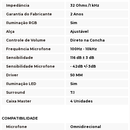
Impedância
32 Ohms /1 kHz
Garantia do Fabricante
2 Anos
Iluminação RGB
Sim
Alça
Ajustável
Controle de Volume
Direto na Concha
Frequência Microfone
100Hz - 10kHz
Sensibilidade
116 dB ± 3 dB
Sensibilidade Microfone
- 42dB +/-3dB
Driver
50 MM
Iluminação LED
Sim
Surround
7.1
Caixa Master
4 Unidades
COMPATIBILIDADE
Microfone
Omnidirecional