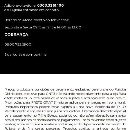
Adicione o telefone:
0303.3261.100
é o Fujioka entrando em contato!
Horário de Atendimento do Televendas:
Segunda à Sexta 09:15 às 12:15 e 14:00 às 18:00
COBRANÇA
0800.722.5900
Siga, curta e compartilhe
Preços, produtos e condições de pagamento exclusivas para o site do Fujioka
Distribuidor, exclusivo para CNPJ, não valendo necessariamente para a loja física
e televendas ou outros canais de vendas, sujeitos à alteração sem aviso prévio.
Promoções para FRETE GRÁTIS* não se aplica para entregas em zona rural.
Produtos importados podem estar sujeitos a uma nova incidência do IPI. O
Parcelamento é em até 6x sem juros nos cartões. Ofertamos desconto especial
para pagamento no PIX e Boleto, podendo ou não sofrer alteração sem aviso
prévio em ambas as modalidades de pagamento. Todas as vendas estão sujeitas
verificação de estoque e a análise e confirmação do departamento de crédito do
Fujioka e de financeiras parceiras. Produtos sujeitos a entrega conforme