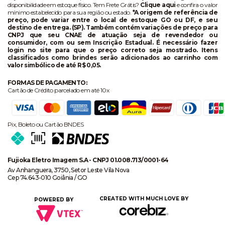
disponibilidade em estoque físico. Tem Frete Grátis?
Clique aqui
e confira o valor
mínimo estabelecido para sua região ou estado.
*A origem de referência de
preço, pode variar entre o local de estoque GO ou DF, e seu
destino de entrega. (SP). Também contém variações de preço para
CNPJ que seu CNAE de atuação seja de revendedor ou
consumidor, com ou sem Inscrição Estadual. É necessário fazer
login no site para que o preço correto seja mostrado. Itens
classificados como brindes serão adicionados ao carrinho com
valor simbólico de até R$ 0,05.
FORMAS DE PAGAMENTO:
Cartão de Crédito parcelado em até 10x
Pix, Boleto ou Cartão BNDES
Fujioka Eletro Imagem S.A - CNPJ 01.008.713/0001-64
Av Anhanguera, 3750, Setor Leste Vila Nova
Cep 74.643-010 Goiânia / GO
CREATED WITH MUCH LOVE BY
POWERED BY