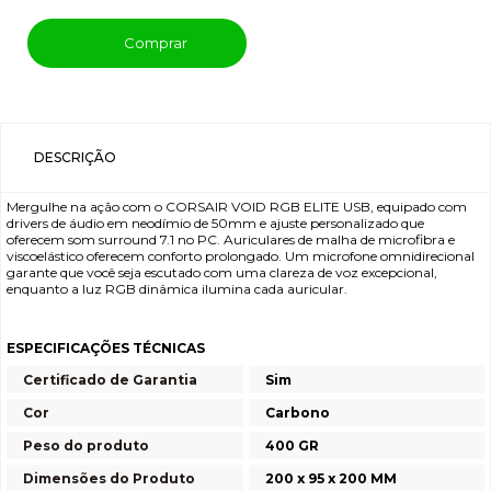
Comprar
DESCRIÇÃO
Mergulhe na ação com o CORSAIR VOID RGB ELITE USB, equipado com
drivers de áudio em neodímio de 50mm e ajuste personalizado que
oferecem som surround 7.1 no PC. Auriculares de malha de microfibra e
viscoelástico oferecem conforto prolongado. Um microfone omnidirecional
garante que você seja escutado com uma clareza de voz excepcional,
enquanto a luz RGB dinâmica ilumina cada auricular.
ESPECIFICAÇÕES TÉCNICAS
Certificado de Garantia
Sim
Cor
Carbono
Peso do produto
400 GR
Dimensões do Produto
200 x 95 x 200 MM