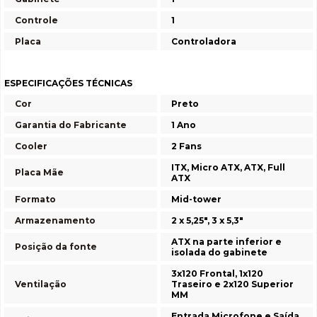
Controle
1
Placa
Controladora
ESPECIFICAÇÕES TÉCNICAS
Cor
Preto
Garantia do Fabricante
1 Ano
Cooler
2 Fans
ITX, Micro ATX, ATX, Full
Placa Mãe
ATX
Formato
Mid-tower
Armazenamento
2 x 5,25", 3 x 5,3"
ATX na parte inferior e
Posição da fonte
isolada do gabinete
3x120 Frontal, 1x120
Ventilação
Traseiro e 2x120 Superior
MM
Entrada Microfone e Saída