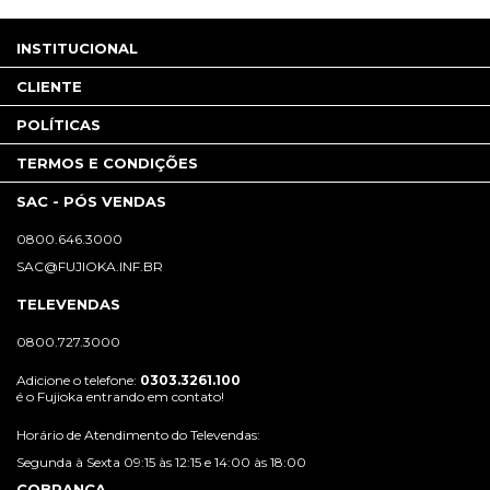
INSTITUCIONAL
CLIENTE
POLÍTICAS
TERMOS E CONDIÇÕES
SAC - PÓS VENDAS
0800.646.3000
SAC@FUJIOKA.INF.BR
TELEVENDAS
0800.727.3000
Adicione o telefone:
0303.3261.100
é o Fujioka entrando em contato!
Horário de Atendimento do Televendas:
Segunda à Sexta 09:15 às 12:15 e 14:00 às 18:00
COBRANÇA