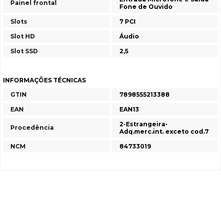
Painel frontal
Fone de Ouvido
Slots
7 PCI
Slot HD
Áudio
Slot SSD
2,5
INFORMAÇÕES TÉCNICAS
GTIN
7898555213388
EAN
EAN13
2-Estrangeira-
Procedência
Adq.merc.int. exceto cod.7
NCM
84733019