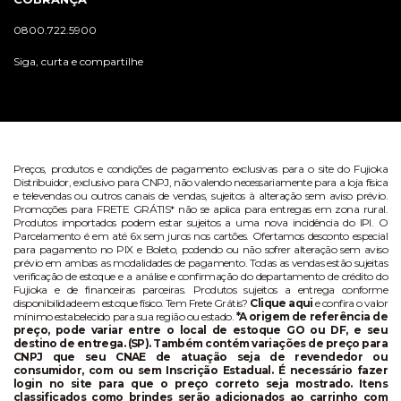
0800.722.5900
Siga, curta e compartilhe
Preços, produtos e condições de pagamento exclusivas para o site do Fujioka
Distribuidor, exclusivo para CNPJ, não valendo necessariamente para a loja física
e televendas ou outros canais de vendas, sujeitos à alteração sem aviso prévio.
Promoções para FRETE GRÁTIS* não se aplica para entregas em zona rural.
Produtos importados podem estar sujeitos a uma nova incidência do IPI. O
Parcelamento é em até 6x sem juros nos cartões. Ofertamos desconto especial
para pagamento no PIX e Boleto, podendo ou não sofrer alteração sem aviso
prévio em ambas as modalidades de pagamento. Todas as vendas estão sujeitas
verificação de estoque e a análise e confirmação do departamento de crédito do
Fujioka e de financeiras parceiras. Produtos sujeitos a entrega conforme
disponibilidade em estoque físico. Tem Frete Grátis?
Clique aqui
e confira o valor
mínimo estabelecido para sua região ou estado.
*A origem de referência de
preço, pode variar entre o local de estoque GO ou DF, e seu
destino de entrega. (SP). Também contém variações de preço para
CNPJ que seu CNAE de atuação seja de revendedor ou
consumidor, com ou sem Inscrição Estadual. É necessário fazer
login no site para que o preço correto seja mostrado. Itens
classificados como brindes serão adicionados ao carrinho com