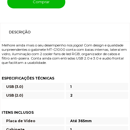
Comprar
DESCRIÇÃO
Melhore ainda mais o seu desempenho nos jogos! Com design e qualidade
surpreendentes o gabinete MT-G1000 conta com baias internas, lateral em
vidro, iluminação com 2 cooler fans de led RGB, organizador de cabos e
filtro anti-poeira. Conta ainda com entradas USB 2.0 e 3.0 e audio frontal
que facilitam a usabilidade.
ESPECIFICAÇÕES TÉCNICAS
USB (3.0)
1
USB (2.0)
2
ITENS INCLUSOS
Placa de Vídeo
Até 365mm
Gabinete
1