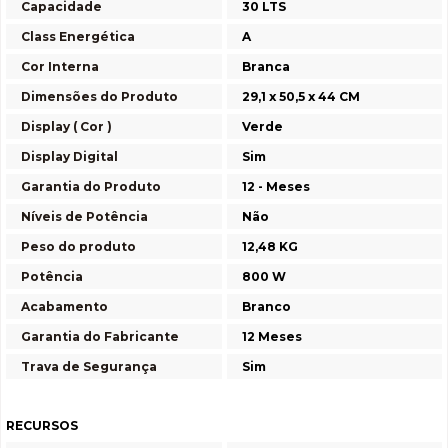
Capacidade
30 LTS
Class Energética
A
Cor Interna
Branca
Dimensões do Produto
29,1 x 50,5 x 44 CM
Display ( Cor )
Verde
Display Digital
Sim
Garantia do Produto
12 - Meses
Níveis de Potência
Não
Peso do produto
12,48 KG
Potência
800 W
Acabamento
Branco
Garantia do Fabricante
12 Meses
Trava de Segurança
Sim
RECURSOS