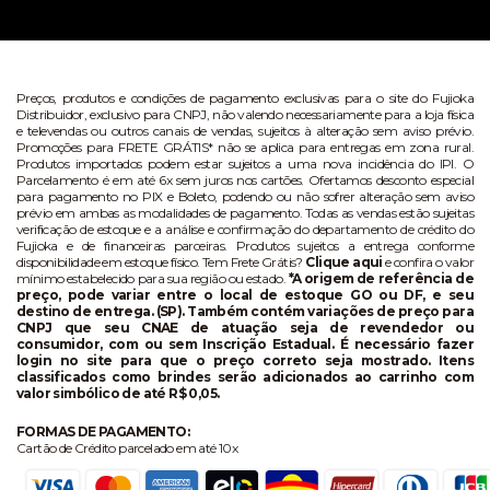
Preços, produtos e condições de pagamento exclusivas para o site do Fujioka
Distribuidor, exclusivo para CNPJ, não valendo necessariamente para a loja física
e televendas ou outros canais de vendas, sujeitos à alteração sem aviso prévio.
Promoções para FRETE GRÁTIS* não se aplica para entregas em zona rural.
Produtos importados podem estar sujeitos a uma nova incidência do IPI. O
Parcelamento é em até 6x sem juros nos cartões. Ofertamos desconto especial
para pagamento no PIX e Boleto, podendo ou não sofrer alteração sem aviso
prévio em ambas as modalidades de pagamento. Todas as vendas estão sujeitas
verificação de estoque e a análise e confirmação do departamento de crédito do
Fujioka e de financeiras parceiras. Produtos sujeitos a entrega conforme
disponibilidade em estoque físico. Tem Frete Grátis?
Clique aqui
e confira o valor
mínimo estabelecido para sua região ou estado.
*A origem de referência de
preço, pode variar entre o local de estoque GO ou DF, e seu
destino de entrega. (SP). Também contém variações de preço para
CNPJ que seu CNAE de atuação seja de revendedor ou
consumidor, com ou sem Inscrição Estadual. É necessário fazer
login no site para que o preço correto seja mostrado. Itens
classificados como brindes serão adicionados ao carrinho com
valor simbólico de até R$ 0,05.
FORMAS DE PAGAMENTO:
Cartão de Crédito parcelado em até 10x