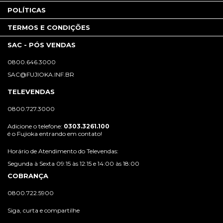
POLÍTICAS
TERMOS E CONDIÇÕES
SAC - PÓS VENDAS
0800.646.3000
SAC@FUJIOKA.INF.BR
TELEVENDAS
0800.727.3000
Adicione o telefone:
0303.3261.100
é o Fujioka entrando em contato!
Horário de Atendimento do Televendas:
Segunda à Sexta 09:15 às 12:15 e 14:00 às 18:00
COBRANÇA
0800.722.5900
Siga, curta e compartilhe