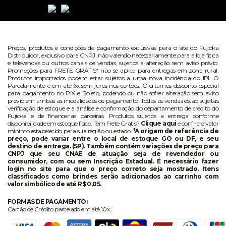
Preços, produtos e condições de pagamento exclusivas para o site do Fujioka
Distribuidor, exclusivo para CNPJ, não valendo necessariamente para a loja física
e televendas ou outros canais de vendas, sujeitos à alteração sem aviso prévio.
Promoções para FRETE GRÁTIS* não se aplica para entregas em zona rural.
Produtos importados podem estar sujeitos a uma nova incidência do IPI. O
Parcelamento é em até 6x sem juros nos cartões. Ofertamos desconto especial
para pagamento no PIX e Boleto, podendo ou não sofrer alteração sem aviso
prévio em ambas as modalidades de pagamento. Todas as vendas estão sujeitas
verificação de estoque e a análise e confirmação do departamento de crédito do
Fujioka e de financeiras parceiras. Produtos sujeitos a entrega conforme
disponibilidade em estoque físico. Tem Frete Grátis?
Clique aqui
e confira o valor
mínimo estabelecido para sua região ou estado.
*A origem de referência de
preço, pode variar entre o local de estoque GO ou DF, e seu
destino de entrega. (SP). Também contém variações de preço para
CNPJ que seu CNAE de atuação seja de revendedor ou
consumidor, com ou sem Inscrição Estadual. É necessário fazer
login no site para que o preço correto seja mostrado. Itens
classificados como brindes serão adicionados ao carrinho com
valor simbólico de até R$ 0,05.
FORMAS DE PAGAMENTO:
Cartão de Crédito parcelado em até 10x