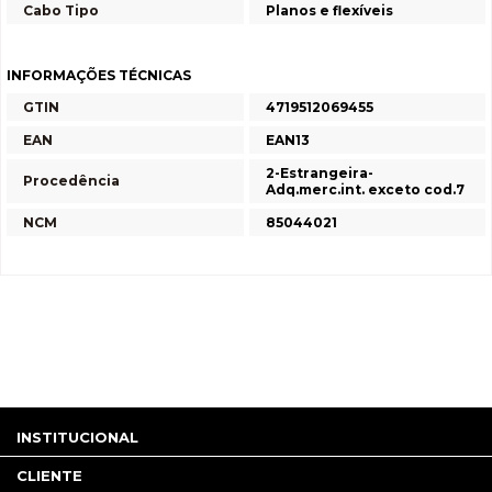
Cabo Tipo
Planos e flexíveis
INFORMAÇÕES TÉCNICAS
GTIN
4719512069455
EAN
EAN13
2-Estrangeira-
Procedência
Adq.merc.int. exceto cod.7
NCM
85044021
INSTITUCIONAL
CLIENTE