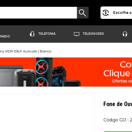
Escolha s
TELEFONIA
TELEVISORES
ONADO
ony MDR-E9LP Auricular | Branco
Fone de Ou
GO - 