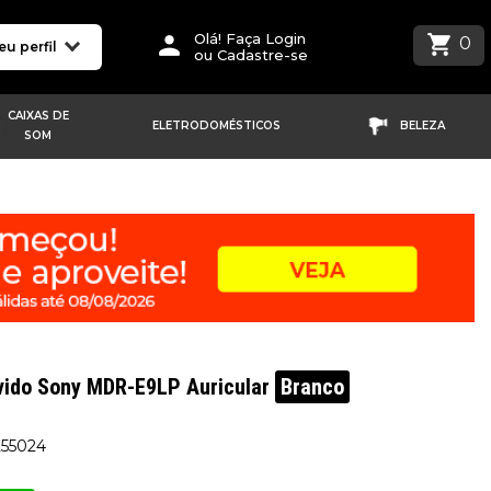
Olá! Faça Login
0
eu perfil
ou Cadastre-se
CAIXAS DE
ELETRODOMÉSTICOS
BELEZA
SOM
vido Sony MDR-E9LP Auricular
Branco
255024