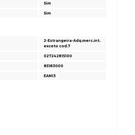
Sim
Sim
2-Estrangeira-Adq.merc.int.
exceto cod.7
027242815100
85183000
EAN13