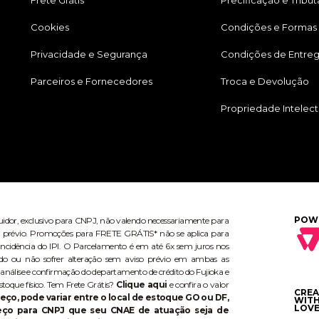
Cookies
Condições e Formas
Privacidade e Segurança
Condições de Entre
Parceiros e Fornecedores
Troca e Devolução
Propriedade Intelect
POW
buidor, exclusivo para CNPJ, não valendo necessariamente para
aviso prévio. Promoções para FRETE GRÁTIS* não se aplica para
ncidência do IPI. O Parcelamento é em até 6x sem juros nos
do ou não sofrer alteração sem aviso prévio em ambas as
 análise e confirmação do departamento de crédito do Fujioka e
stoque físico. Tem Frete Grátis?
Clique aqui
e confira o valor
CRE
eço, pode variar entre o local de estoque GO ou DF,
WIT
LOVE
reço para CNPJ que seu CNAE de atuação seja de