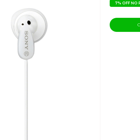
7% OFF NO 
C