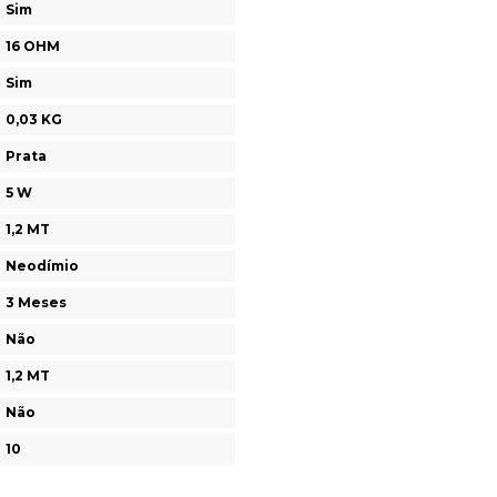
Sim
16 OHM
Sim
0,03 KG
Prata
5 W
1,2 MT
Neodímio
3 Meses
Não
1,2 MT
Não
10