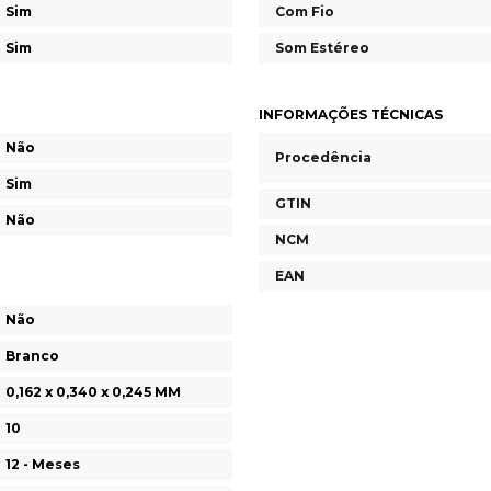
Sim
Com Fio
Sim
Som Estéreo
INFORMAÇÕES TÉCNICAS
Não
Procedência
Sim
GTIN
Não
NCM
EAN
Não
Branco
0,162 x 0,340 x 0,245 MM
10
12 - Meses