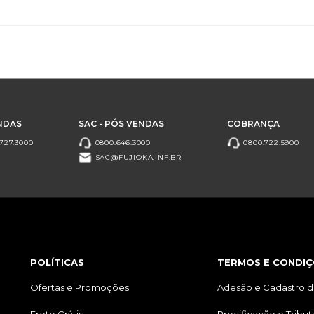
NDAS
SAC - PÓS VENDAS
COBRANÇA
727.3000
0800.646.3000
0800.722.5900
SAC@FUJIOKA.INF.BR
POLÍTICAS
TERMOS E CONDIÇ
Ofertas e Promoções
Adesão e Cadastro d
Frete Grátis
Precificação e Tribu