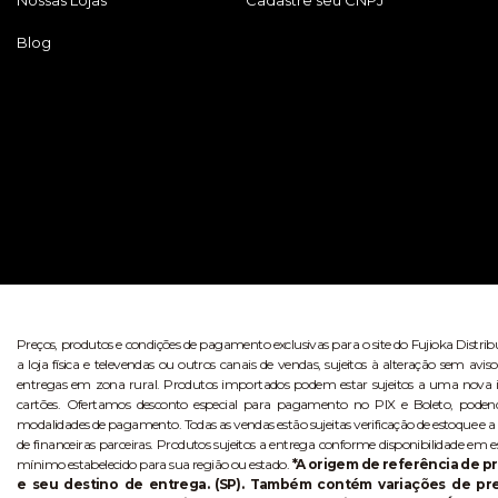
Blog
Preços, produtos e condições de pagamento exclusivas para o site do Fujioka Distri
a loja física e televendas ou outros canais de vendas, sujeitos à alteração sem 
entregas em zona rural. Produtos importados podem estar sujeitos a uma nova i
cartões. Ofertamos desconto especial para pagamento no PIX e Boleto, poden
modalidades de pagamento. Todas as vendas estão sujeitas verificação de estoque e a
de financeiras parceiras. Produtos sujeitos a entrega conforme disponibilidade em e
mínimo estabelecido para sua região ou estado.
*A origem de referência de pr
e seu destino de entrega. (SP). Também contém variações de p