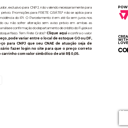
POW
buidor, exclusivo para CNPJ, não valendo necessariamente para
aviso prévio. Promoções para FRETE GRÁTIS* não se aplica para
ncidência do IPI. O Parcelamento é em até 6x sem juros nos
do ou não sofrer alteração sem aviso prévio em ambas as
 análise e confirmação do departamento de crédito do Fujioka e
stoque físico. Tem Frete Grátis?
Clique aqui
e confira o valor
CRE
eço, pode variar entre o local de estoque GO ou DF,
WIT
LOVE
reço para CNPJ que seu CNAE de atuação seja de
ário fazer login no site para que o preço correto
 carrinho com valor simbólico de até R$ 0,05.