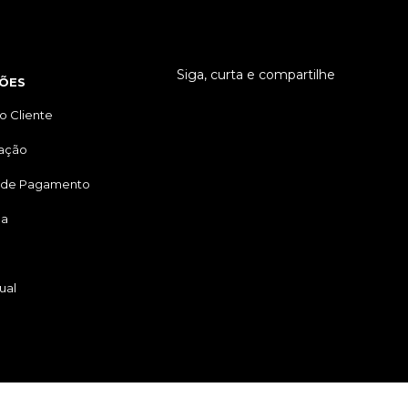
Siga, curta e compartilhe
ÕES
o Cliente
tação
 de Pagamento
ga
ual