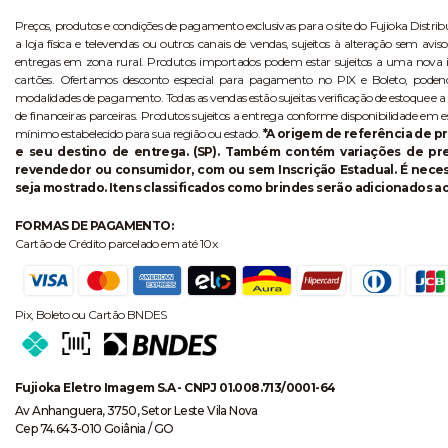
Preços, produtos e condições de pagamento exclusivas para o site do Fujioka Distri
a loja física e televendas ou outros canais de vendas, sujeitos à alteração sem 
entregas em zona rural. Produtos importados podem estar sujeitos a uma nova i
cartões. Ofertamos desconto especial para pagamento no PIX e Boleto, poden
modalidades de pagamento. Todas as vendas estão sujeitas verificação de estoque e a
de financeiras parceiras. Produtos sujeitos a entrega conforme disponibilidade em e
mínimo estabelecido para sua região ou estado.
*A origem de referência de pr
e seu destino de entrega. (SP). Também contém variações de p
revendedor ou consumidor, com ou sem Inscrição Estadual. É necess
seja mostrado. Itens classificados como brindes serão adicionados ao
FORMAS DE PAGAMENTO:
Cartão de Crédito parcelado em até 10x
Pix, Boleto ou Cartão BNDES
Fujioka Eletro Imagem S.A - CNPJ 01.008.713/0001-64
Av Anhanguera, 3750, Setor Leste Vila Nova
Cep 74.643-010 Goiânia / GO