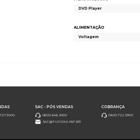
DVD Player
ALIMENTAÇÃO
Voltagem
NDAS
SAC - PÓS VENDAS
COBRANÇA
727.3000
0800.646.3000
0800.722.5900
SAC@FUJIOKA.INF.BR