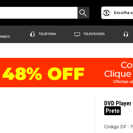
Escolha s
TELEFONIA
TELEVISORES
ONADO
DVD Player 
Preto
DF - 