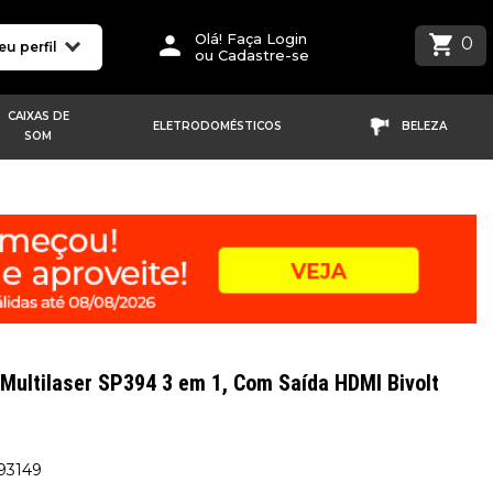
Olá! Faça Login
0
eu perfil
ou Cadastre-se
CAIXAS DE
ELETRODOMÉSTICOS
BELEZA
SOM
Multilaser SP394 3 em 1, Com Saída HDMI Bivolt
193149