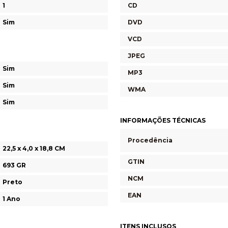
1
CD
Sim
DVD
VCD
JPEG
Sim
MP3
Sim
WMA
Sim
INFORMAÇÕES TÉCNICAS
Procedência
22,5 x 4,0 x 18,8 CM
GTIN
693 GR
NCM
Preto
EAN
1 Ano
ITENS INCLUSOS