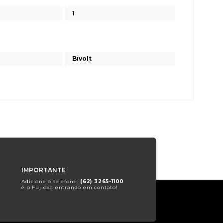
1
Bivolt
IMPORTANTE
Adicione o telefone:
(62) 3265-1100
é o Fujioka entrando em contato!