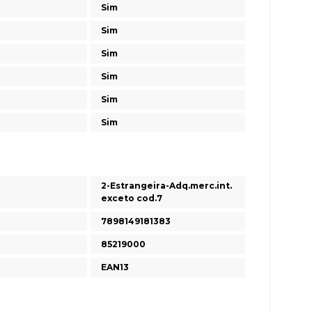
Sim
Sim
Sim
Sim
Sim
Sim
2-Estrangeira-Adq.merc.int.
exceto cod.7
7898149181383
85219000
EAN13