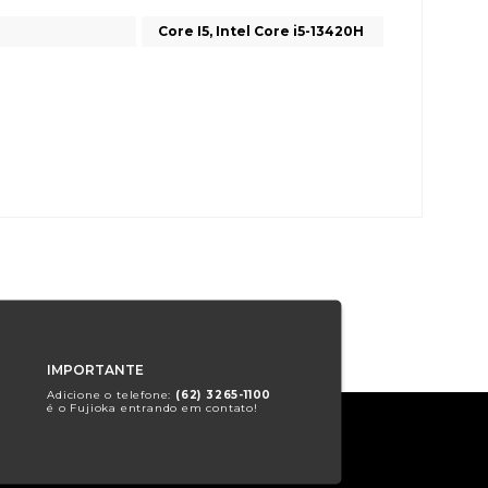
Core I5, Intel Core i5-13420H
IMPORTANTE
Adicione o telefone:
(62) 3265-1100
é o Fujioka entrando em contato!