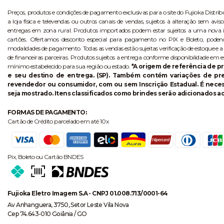
Preços, produtos e condições de pagamento exclusivas para o site do Fujioka Distri
a loja física e televendas ou outros canais de vendas, sujeitos à alteração sem 
entregas em zona rural. Produtos importados podem estar sujeitos a uma nova i
cartões. Ofertamos desconto especial para pagamento no PIX e Boleto, poden
modalidades de pagamento. Todas as vendas estão sujeitas verificação de estoque e a
de financeiras parceiras. Produtos sujeitos a entrega conforme disponibilidade em e
mínimo estabelecido para sua região ou estado.
*A origem de referência de pr
e seu destino de entrega. (SP). Também contém variações de p
revendedor ou consumidor, com ou sem Inscrição Estadual. É necess
seja mostrado. Itens classificados como brindes serão adicionados ao
FORMAS DE PAGAMENTO:
Cartão de Crédito parcelado em até 10x
Pix, Boleto ou Cartão BNDES
Fujioka Eletro Imagem S.A - CNPJ 01.008.713/0001-64
Av Anhanguera, 3750, Setor Leste Vila Nova
Cep 74.643-010 Goiânia / GO