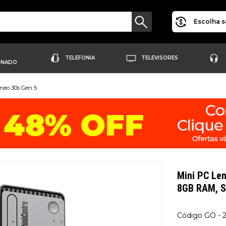
Escolha s
TELEFONIA
TELEVISORES
ONADO
neo 30s Gen 5
Mini PC Len
8GB RAM, S
GO - 