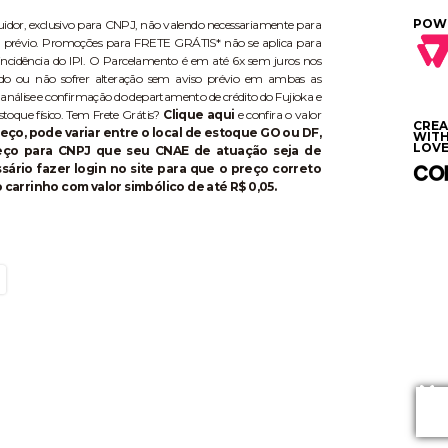
POW
buidor, exclusivo para CNPJ, não valendo necessariamente para
aviso prévio. Promoções para FRETE GRÁTIS* não se aplica para
ncidência do IPI. O Parcelamento é em até 6x sem juros nos
do ou não sofrer alteração sem aviso prévio em ambas as
 análise e confirmação do departamento de crédito do Fujioka e
stoque físico. Tem Frete Grátis?
Clique aqui
e confira o valor
CRE
eço, pode variar entre o local de estoque GO ou DF,
WIT
LOVE
reço para CNPJ que seu CNAE de atuação seja de
ário fazer login no site para que o preço correto
 carrinho com valor simbólico de até R$ 0,05.