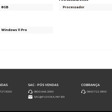
8GB
Processador
Windows 11 Pro
NDAS
SAC - PÓS VENDAS
COBRANÇA
727.3000
0800.646.3000
0800.722.5900
SAC@FUJIOKA.INF.BR