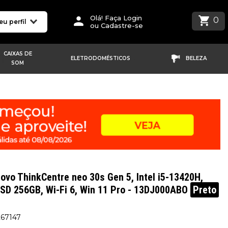
Olá! Faça Login
0
eu perfil
ou Cadastre-se
CAIXAS DE
ELETRODOMÉSTICOS
BELEZA
SOM
ovo ThinkCentre neo 30s Gen 5, Intel i5-13420H,
SD 256GB, Wi-Fi 6, Win 11 Pro - 13DJ000ABO
Preto
267147