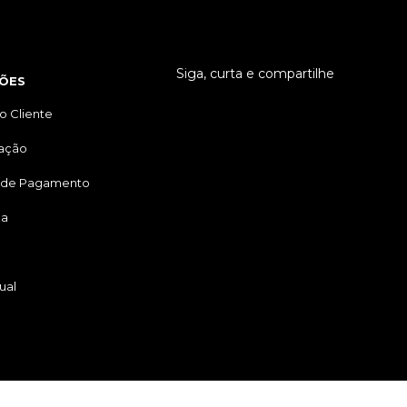
Siga, curta e compartilhe
ÕES
o Cliente
tação
 de Pagamento
ga
ual