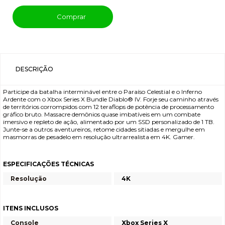
Comprar
DESCRIÇÃO
Participe da batalha interminável entre o Paraíso Celestial e o Inferno
Ardente com o Xbox Series X Bundle Diablo® IV. Forje seu caminho através
de territórios corrompidos com 12 teraflops de potência de processamento
gráfico bruto. Massacre demônios quase imbatíveis em um combate
imersivo e repleto de ação, alimentado por um SSD personalizado de 1 TB.
Junte-se a outros aventureiros, retome cidades sitiadas e mergulhe em
masmorras de pesadelo em resolução ultrarrealista em 4K. Gamer.
ESPECIFICAÇÕES TÉCNICAS
Resolução
4K
ITENS INCLUSOS
Console
Xbox Series X