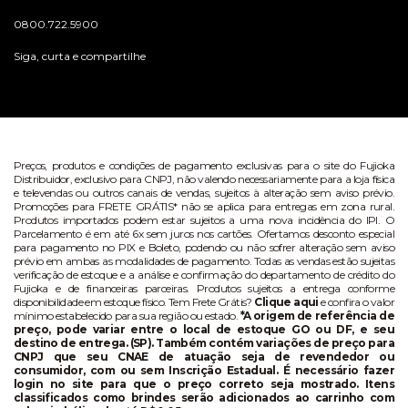
0800.722.5900
Siga, curta e compartilhe
Preços, produtos e condições de pagamento exclusivas para o site do Fujioka
Distribuidor, exclusivo para CNPJ, não valendo necessariamente para a loja física
e televendas ou outros canais de vendas, sujeitos à alteração sem aviso prévio.
Promoções para FRETE GRÁTIS* não se aplica para entregas em zona rural.
Produtos importados podem estar sujeitos a uma nova incidência do IPI. O
Parcelamento é em até 6x sem juros nos cartões. Ofertamos desconto especial
para pagamento no PIX e Boleto, podendo ou não sofrer alteração sem aviso
prévio em ambas as modalidades de pagamento. Todas as vendas estão sujeitas
verificação de estoque e a análise e confirmação do departamento de crédito do
Fujioka e de financeiras parceiras. Produtos sujeitos a entrega conforme
disponibilidade em estoque físico. Tem Frete Grátis?
Clique aqui
e confira o valor
mínimo estabelecido para sua região ou estado.
*A origem de referência de
preço, pode variar entre o local de estoque GO ou DF, e seu
destino de entrega. (SP). Também contém variações de preço para
CNPJ que seu CNAE de atuação seja de revendedor ou
consumidor, com ou sem Inscrição Estadual. É necessário fazer
login no site para que o preço correto seja mostrado. Itens
classificados como brindes serão adicionados ao carrinho com