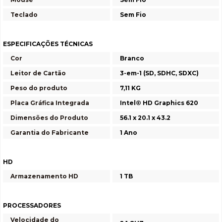
Teclado
Sem Fio
ESPECIFICAÇÕES TÉCNICAS
Cor
Branco
Leitor de Cartão
3-em-1 (SD, SDHC, SDXC)
Peso do produto
7,11 KG
Placa Gráfica Integrada
Intel® HD Graphics 620
Dimensões do Produto
56.1 x 20.1 x 43.2
Garantia do Fabricante
1 Ano
HD
Armazenamento HD
1 TB
PROCESSADORES
Velocidade do