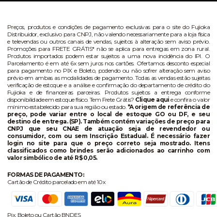
Preços, produtos e condições de pagamento exclusivas para o site do Fujioka
Distribuidor, exclusivo para CNPJ, não valendo necessariamente para a loja física
e televendas ou outros canais de vendas, sujeitos à alteração sem aviso prévio.
Promoções para FRETE GRÁTIS* não se aplica para entregas em zona rural.
Produtos importados podem estar sujeitos a uma nova incidência do IPI. O
Parcelamento é em até 6x sem juros nos cartões. Ofertamos desconto especial
para pagamento no PIX e Boleto, podendo ou não sofrer alteração sem aviso
prévio em ambas as modalidades de pagamento. Todas as vendas estão sujeitas
verificação de estoque e a análise e confirmação do departamento de crédito do
Fujioka e de financeiras parceiras. Produtos sujeitos a entrega conforme
disponibilidade em estoque físico. Tem Frete Grátis?
Clique aqui
e confira o valor
mínimo estabelecido para sua região ou estado.
*A origem de referência de
preço, pode variar entre o local de estoque GO ou DF, e seu
destino de entrega. (SP). Também contém variações de preço para
CNPJ que seu CNAE de atuação seja de revendedor ou
consumidor, com ou sem Inscrição Estadual. É necessário fazer
login no site para que o preço correto seja mostrado. Itens
classificados como brindes serão adicionados ao carrinho com
valor simbólico de até R$ 0,05.
FORMAS DE PAGAMENTO:
Cartão de Crédito parcelado em até 10x
Pix, Boleto ou Cartão BNDES