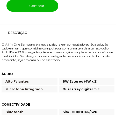
Comprar
DESCRIÇÃO
O All in One Samsung é a nova palavra em computadores. Sua solução
tudo em um, que combina computador com uma tela de alta resolução
Full HD de 23.8 polegadas, oferece uma solução completa para conteúdos e
multimídia. Seu design moderno e elegante harmoniza com todo tipo de
ambiente, seja em casa ou no escritório.
ÁUDIO
Alto Falantes
8W Estéreo (4W x 2)
Microfone Integrado
Dual array digital mic
CONECTIVIDADE
Bluetooth
Sim - HDI/HOGP/SPP