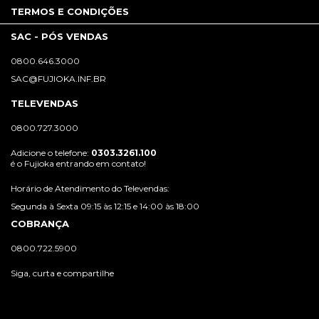
TERMOS E CONDIÇÕES
SAC - PÓS VENDAS
0800.646.3000
SAC@FUJIOKA.INF.BR
TELEVENDAS
0800.727.3000
Adicione o telefone:
0303.3261.100
é o Fujioka entrando em contato!
Horário de Atendimento do Televendas:
Segunda à Sexta 09:15 às 12:15 e 14:00 às 18:00
COBRANÇA
0800.722.5900
Siga, curta e compartilhe