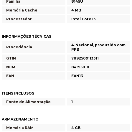
Família
8145U
Memória Cache
4 MB
Processador
Intel Core I3
INFORMAÇÕES TÉCNICAS
4-Nacional, produzido com
Procedência
PPB
GTIN
7892509113311
NCM
84715010
EAN
EAN13
ITENS INCLUSOS
Fonte de Alimentação
1
ARMAZENAMENTO
Memória RAM
4 GB