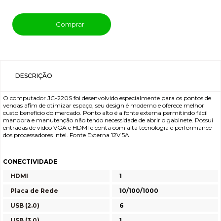
Comprar
DESCRIÇÃO
O computador JC-220S foi desenvolvido especialmente para os pontos de
vendas afim de otimizar espaço, seu design é moderno e oferece melhor
custo benefício do mercado. Ponto alto é a fonte externa permitindo fácil
manobra e manutenção não tendo necessidade de abrir o gabinete. Possui
entradas de vídeo VGA e HDMI e conta com alta tecnologia e performance
dos processadores Intel. Fonte Externa 12V 5A.
CONECTIVIDADE
HDMI
1
Placa de Rede
10/100/1000
USB (2.0)
6
USB (3.0)
1