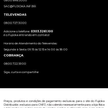
0800.646.3000
SAC@FUJIOKA.INF.BR
TELEVENDAS
0800.727.3000
Adicione o telefone:
0303.3261.100
é o Fujioka entrando em contato!
Horário de Atendimento do Televendas:
Segunda à Sexta 09:15 às 12:15 e 14:00 às 18:00
COBRANÇA
0800.722.5900
Siga, curta e compartilhe
Preços, produtos e condições de pagamento exclusivas para o site do Fujioka
Distribuidor, exclusivo para CNPJ, não valendo necessariamente para a loja física