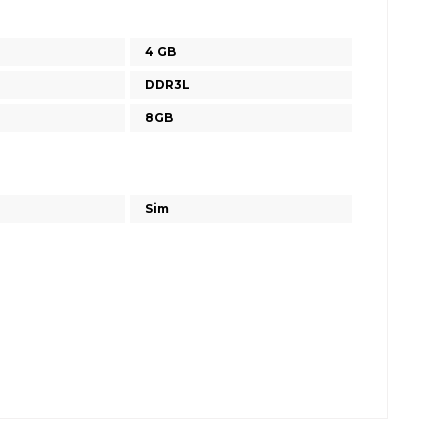
4 GB
DDR3L
8GB
Sim