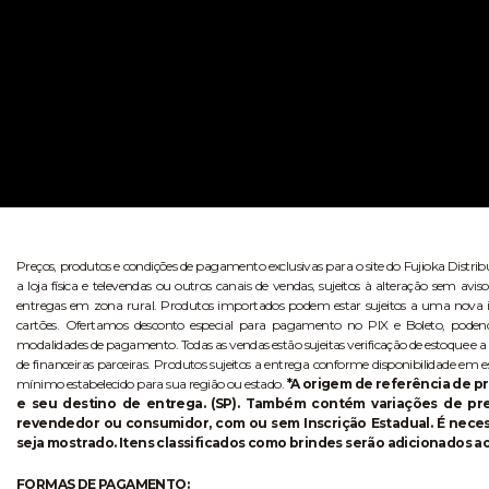
Preços, produtos e condições de pagamento exclusivas para o site do Fujioka Distri
a loja física e televendas ou outros canais de vendas, sujeitos à alteração sem 
entregas em zona rural. Produtos importados podem estar sujeitos a uma nova i
cartões. Ofertamos desconto especial para pagamento no PIX e Boleto, poden
modalidades de pagamento. Todas as vendas estão sujeitas verificação de estoque e a
de financeiras parceiras. Produtos sujeitos a entrega conforme disponibilidade em e
mínimo estabelecido para sua região ou estado.
*A origem de referência de pr
e seu destino de entrega. (SP). Também contém variações de p
revendedor ou consumidor, com ou sem Inscrição Estadual. É necess
seja mostrado. Itens classificados como brindes serão adicionados ao
FORMAS DE PAGAMENTO: