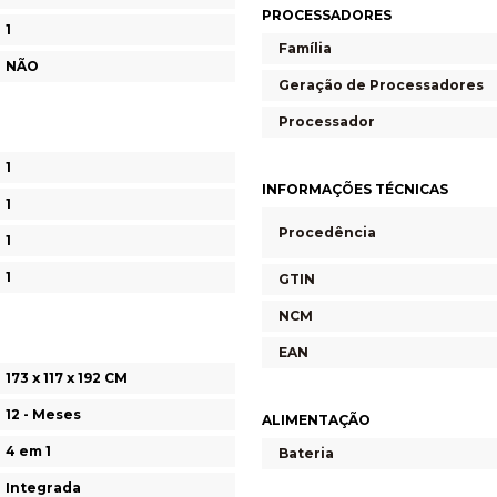
PROCESSADORES
1
Família
NÃO
Geração de Processadores
Processador
1
INFORMAÇÕES TÉCNICAS
1
Procedência
1
1
GTIN
NCM
EAN
173 x 117 x 192 CM
12 - Meses
ALIMENTAÇÃO
4 em 1
Bateria
Integrada