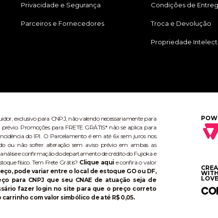
Privacidade e Segurança
Condições de Entre
Parceiros e Fornecedores
Troca e Devolução
Propriedade Intelect
POW
buidor, exclusivo para CNPJ, não valendo necessariamente para
aviso prévio. Promoções para FRETE GRÁTIS* não se aplica para
ncidência do IPI. O Parcelamento é em até 6x sem juros nos
do ou não sofrer alteração sem aviso prévio em ambas as
 análise e confirmação do departamento de crédito do Fujioka e
stoque físico. Tem Frete Grátis?
Clique aqui
e confira o valor
CRE
eço, pode variar entre o local de estoque GO ou DF,
WIT
LOVE
reço para CNPJ que seu CNAE de atuação seja de
ário fazer login no site para que o preço correto
 carrinho com valor simbólico de até R$ 0,05.