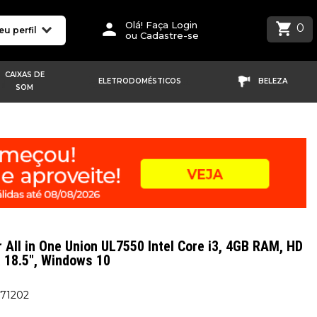
Olá! Faça Login
0
eu perfil
ou Cadastre-se
CAIXAS DE
ELETRODOMÉSTICOS
BELEZA
SOM
All in One Union UL7550 Intel Core i3, 4GB RAM, HD
 18.5", Windows 10
571202