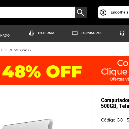
Escolha s
TELEFONIA
TELEVISORES
ONADO
UL7550 Intel Core i3
Computador 
500GB, Tela
GO - 