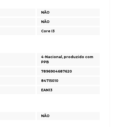
NÃO
NÃO
Core I3
4-Nacional, produzido com
PPB
7896904687620
84715010
EAN13
NÃO