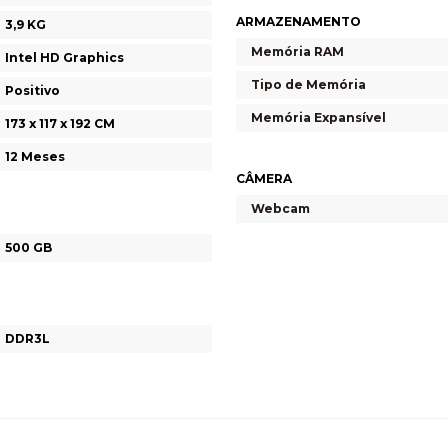
ARMAZENAMENTO
3,9 KG
Memória RAM
Intel HD Graphics
Tipo de Memória
Positivo
Memória Expansível
173 x 117 x 192 CM
12 Meses
CÂMERA
Webcam
500 GB
DDR3L