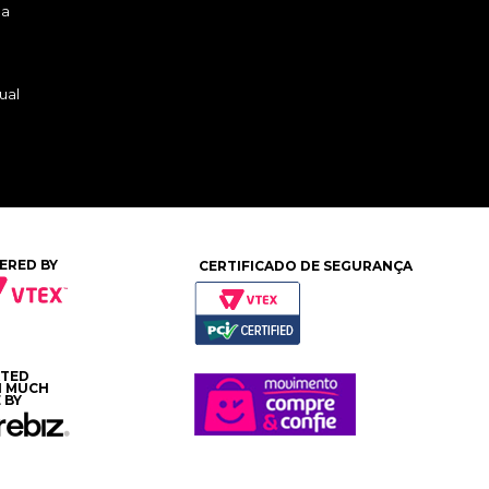
ga
ual
ERED BY
CERTIFICADO DE SEGURANÇA
ATED
H MUCH
 BY