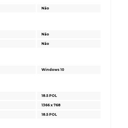
Não
Não
Não
Windows 10
18.5 POL
1366 x 768
18.5 POL