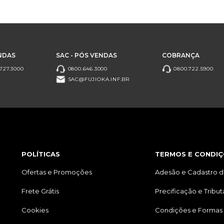
NDAS
SAC - PÓS VENDAS
COBRANÇA
727.3000
0800.646.3000
0800.722.5900
SAC@FUJIOKA.INF.BR
POLÍTICAS
TERMOS E CONDIÇ
Ofertas e Promoções
Adesão e Cadastro d
Frete Grátis
Precificação e Tribu
Cookies
Condições e Formas