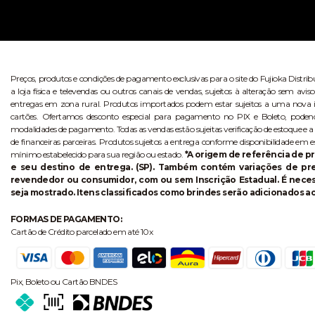
Preços, produtos e condições de pagamento exclusivas para o site do Fujioka Distri
a loja física e televendas ou outros canais de vendas, sujeitos à alteração sem 
entregas em zona rural. Produtos importados podem estar sujeitos a uma nova i
cartões. Ofertamos desconto especial para pagamento no PIX e Boleto, poden
modalidades de pagamento. Todas as vendas estão sujeitas verificação de estoque e a
de financeiras parceiras. Produtos sujeitos a entrega conforme disponibilidade em e
mínimo estabelecido para sua região ou estado.
*A origem de referência de pr
e seu destino de entrega. (SP). Também contém variações de p
revendedor ou consumidor, com ou sem Inscrição Estadual. É necess
seja mostrado. Itens classificados como brindes serão adicionados ao
FORMAS DE PAGAMENTO:
Cartão de Crédito parcelado em até 10x
Pix, Boleto ou Cartão BNDES