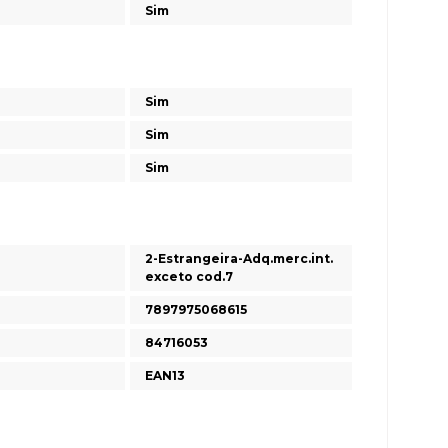
Sim
Sim
Sim
Sim
2-Estrangeira-Adq.merc.int.
exceto cod.7
7897975068615
84716053
EAN13