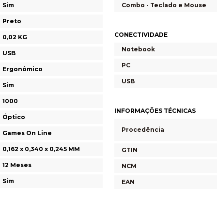
Sim
Combo - Teclado e Mouse
Preto
CONECTIVIDADE
0,02 KG
Notebook
USB
PC
Ergonômico
USB
Sim
1000
INFORMAÇÕES TÉCNICAS
Óptico
Procedência
Games On Line
0,162 x 0,340 x 0,245 MM
GTIN
12 Meses
NCM
Sim
EAN