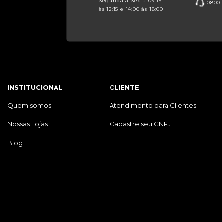
Segunda à Sexta 09:15
0800.
às 12:15 e 14:00 às 18:00
INSTITUCIONAL
CLIENTE
Quem somos
Atendimento para Clientes
Nossas Lojas
Cadastre seu CNPJ
Blog