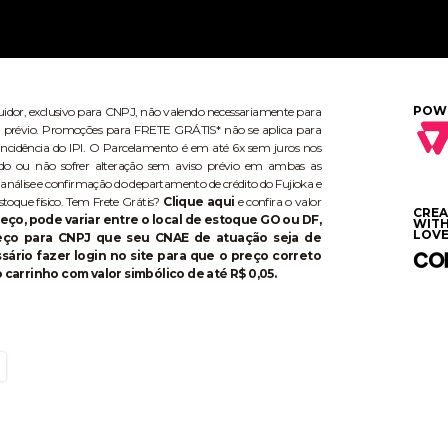
POW
buidor, exclusivo para CNPJ, não valendo necessariamente para
aviso prévio. Promoções para FRETE GRÁTIS* não se aplica para
ncidência do IPI. O Parcelamento é em até 6x sem juros nos
do ou não sofrer alteração sem aviso prévio em ambas as
 análise e confirmação do departamento de crédito do Fujioka e
stoque físico. Tem Frete Grátis?
Clique aqui
e confira o valor
CRE
eço, pode variar entre o local de estoque GO ou DF,
WIT
LOVE
reço para CNPJ que seu CNAE de atuação seja de
ário fazer login no site para que o preço correto
 carrinho com valor simbólico de até R$ 0,05.