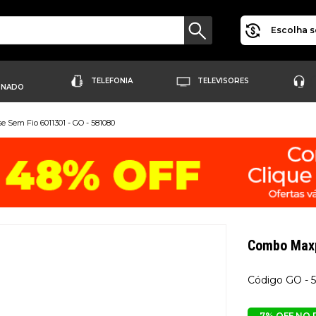
Escolha s
TELEFONIA
TELEVISORES
ONADO
 Sem Fio 6011301 - GO - 581080
Combo Maxp
GO - 
7% OFF NO 