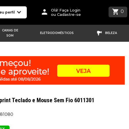
Olá! Faça Login
0
eu perfil
ou Cadastre-se
CAIXAS DE
ELETRODOMÉSTICOS
BELEZA
SOM
rint Teclado e Mouse Sem Fio 6011301
581080
PIX