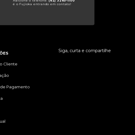
Adicione o telefone:
(62) 3265-1100
é o Fujioka entrando em contato!
Siga, curta e compartilhe
ÕES
o Cliente
tação
 de Pagamento
ga
ual