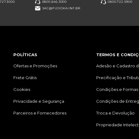
727.3000
0800.646.3000
0800.722.5900
SAC@FUJIOKA.INF.BR
POLÍTICAS
TERMOS E CONDIÇ
Ofertas e Promoções
Adesão e Cadastro d
Frete Grátis
Precificação e Tribu
Cookies
Condições e Formas
Privacidade e Segurança
Condições de Entre
Parceiros e Fornecedores
Troca e Devolução
Propriedade Intelect