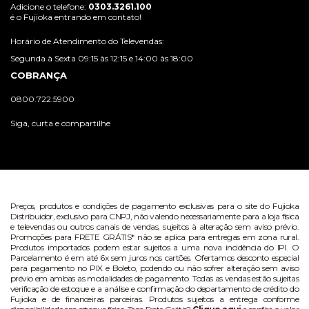
Adicione o telefone:
0303.3261.100
é o Fujioka entrando em contato!
Horário de Atendimento do Televendas:
Segunda à Sexta 09:15 às 12:15 e 14:00 às 18:00
COBRANÇA
0800.722.5900
Siga, curta e compartilhe
Preços, produtos e condições de pagamento exclusivas para o site do Fujioka
Distribuidor, exclusivo para CNPJ, não valendo necessariamente para a loja física
e televendas ou outros canais de vendas, sujeitos à alteração sem aviso prévio.
Promoções para FRETE GRÁTIS* não se aplica para entregas em zona rural.
Produtos importados podem estar sujeitos a uma nova incidência do IPI. O
Parcelamento é em até 6x sem juros nos cartões. Ofertamos desconto especial
para pagamento no PIX e Boleto, podendo ou não sofrer alteração sem aviso
prévio em ambas as modalidades de pagamento. Todas as vendas estão sujeitas
verificação de estoque e a análise e confirmação do departamento de crédito do
Fujioka e de financeiras parceiras. Produtos sujeitos a entrega conforme