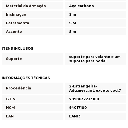
Material da Armação
Aço carbono
Inclinação
Sim
Ferramenta
SIM
Assento
Sim
ITENS INCLUSOS
suporte para volante e um
Suporte
suporte para pedal
INFORMAÇÕES TÉCNICAS
2-Estrangeira-
Procedência
Adq.merc.int. exceto cod.7
GTIN
7898632233100
NCM
94017100
EAN
EAN13