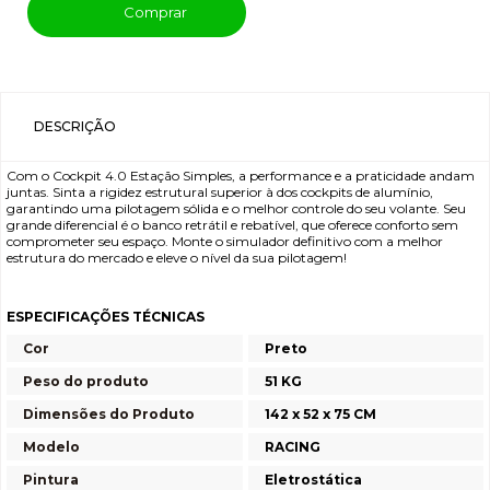
Comprar
DESCRIÇÃO
Com o Cockpit 4.0 Estação Simples, a performance e a praticidade andam
juntas. Sinta a rigidez estrutural superior à dos cockpits de alumínio,
garantindo uma pilotagem sólida e o melhor controle do seu volante. Seu
grande diferencial é o banco retrátil e rebatível, que oferece conforto sem
comprometer seu espaço. Monte o simulador definitivo com a melhor
estrutura do mercado e eleve o nível da sua pilotagem!
ESPECIFICAÇÕES TÉCNICAS
Cor
Preto
Peso do produto
51 KG
Dimensões do Produto
142 x 52 x 75 CM
Modelo
RACING
Pintura
Eletrostática