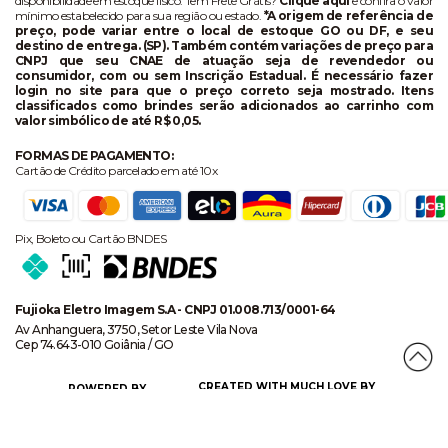
disponibilidade em estoque físico. Tem Frete Grátis?
Clique aqui
e confira o valor
mínimo estabelecido para sua região ou estado.
*A origem de referência de
preço, pode variar entre o local de estoque GO ou DF, e seu
destino de entrega. (SP). Também contém variações de preço para
CNPJ que seu CNAE de atuação seja de revendedor ou
consumidor, com ou sem Inscrição Estadual. É necessário fazer
login no site para que o preço correto seja mostrado. Itens
classificados como brindes serão adicionados ao carrinho com
valor simbólico de até R$ 0,05.
FORMAS DE PAGAMENTO:
Cartão de Crédito parcelado em até 10x
Pix, Boleto ou Cartão BNDES
Fujioka Eletro Imagem S.A - CNPJ 01.008.713/0001-64
Av Anhanguera, 3750, Setor Leste Vila Nova
Cep 74.643-010 Goiânia / GO
CREATED WITH MUCH LOVE BY
POWERED BY