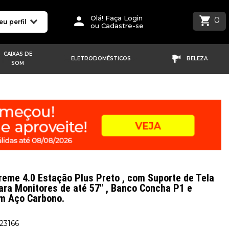
Olá! Faça Login
0
eu perfil
ou Cadastre-se
CAIXAS DE
ELETRODOMÉSTICOS
BELEZA
SOM
reme 4.0 Estação Plus Preto , com Suporte de Tela
ara Monitores de até 57" , Banco Concha P1 e
em Aço Carbono.
223166