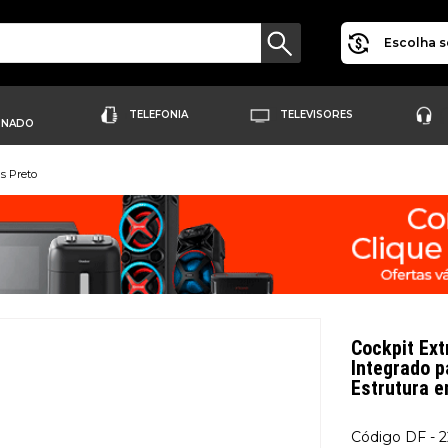
Escolha s
TELEFONIA
TELEVISORES
ONADO
us Preto
Cockpit Ext
Integrado p
Estrutura 
DF - 