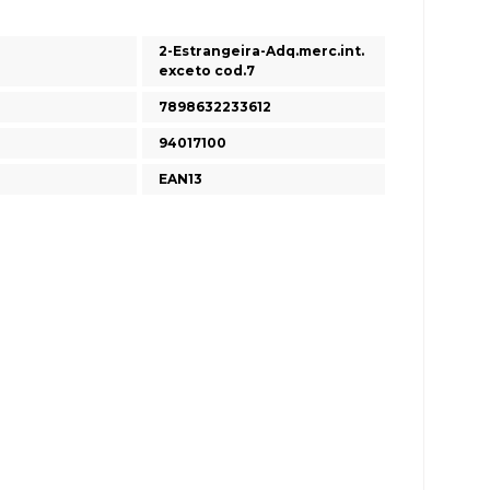
2-Estrangeira-Adq.merc.int.
exceto cod.7
7898632233612
94017100
EAN13