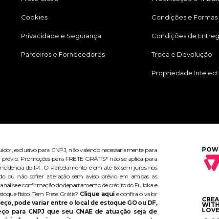
Cookies
Condições e Formas
Privacidade e Segurança
Condições de Entre
Parceiros e Fornecedores
Troca e Devolução
Propriedade Intelect
POW
buidor, exclusivo para CNPJ, não valendo necessariamente para
aviso prévio. Promoções para FRETE GRÁTIS* não se aplica para
ncidência do IPI. O Parcelamento é em até 6x sem juros nos
do ou não sofrer alteração sem aviso prévio em ambas as
 análise e confirmação do departamento de crédito do Fujioka e
stoque físico. Tem Frete Grátis?
Clique aqui
e confira o valor
CRE
eço, pode variar entre o local de estoque GO ou DF,
WIT
LOVE
reço para CNPJ que seu CNAE de atuação seja de