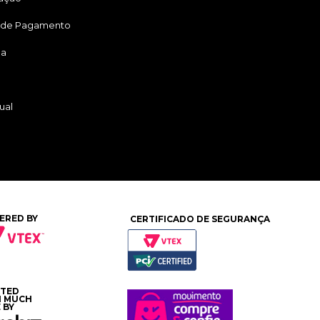
 de Pagamento
ga
ual
ERED BY
CERTIFICADO DE SEGURANÇA
ATED
H MUCH
 BY