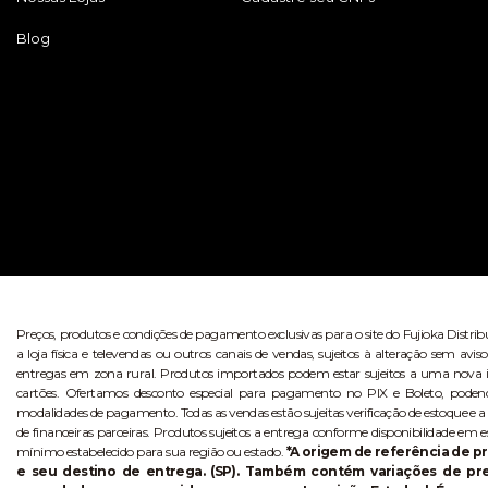
Blog
Preços, produtos e condições de pagamento exclusivas para o site do Fujioka Distri
a loja física e televendas ou outros canais de vendas, sujeitos à alteração sem 
entregas em zona rural. Produtos importados podem estar sujeitos a uma nova i
cartões. Ofertamos desconto especial para pagamento no PIX e Boleto, poden
modalidades de pagamento. Todas as vendas estão sujeitas verificação de estoque e a
de financeiras parceiras. Produtos sujeitos a entrega conforme disponibilidade em e
mínimo estabelecido para sua região ou estado.
*A origem de referência de pr
e seu destino de entrega. (SP). Também contém variações de p