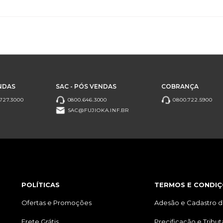
NDAS
SAC - PÓS VENDAS
COBRANÇA
727.3000
0800.646.3000
0800.722.5900
SAC@FUJIOKA.INF.BR
POLÍTICAS
TERMOS E CONDIÇ
Ofertas e Promoções
Adesão e Cadastro d
Frete Grátis
Precificação e Tribu