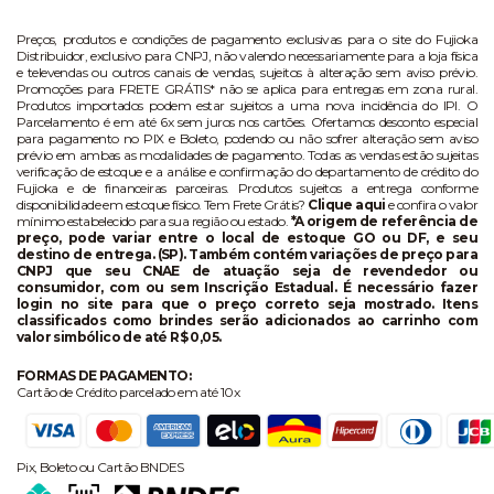
Preços, produtos e condições de pagamento exclusivas para o site do Fujioka
Distribuidor, exclusivo para CNPJ, não valendo necessariamente para a loja física
e televendas ou outros canais de vendas, sujeitos à alteração sem aviso prévio.
Promoções para FRETE GRÁTIS* não se aplica para entregas em zona rural.
Produtos importados podem estar sujeitos a uma nova incidência do IPI. O
Parcelamento é em até 6x sem juros nos cartões. Ofertamos desconto especial
para pagamento no PIX e Boleto, podendo ou não sofrer alteração sem aviso
prévio em ambas as modalidades de pagamento. Todas as vendas estão sujeitas
verificação de estoque e a análise e confirmação do departamento de crédito do
Fujioka e de financeiras parceiras. Produtos sujeitos a entrega conforme
disponibilidade em estoque físico. Tem Frete Grátis?
Clique aqui
e confira o valor
mínimo estabelecido para sua região ou estado.
*A origem de referência de
preço, pode variar entre o local de estoque GO ou DF, e seu
destino de entrega. (SP). Também contém variações de preço para
CNPJ que seu CNAE de atuação seja de revendedor ou
consumidor, com ou sem Inscrição Estadual. É necessário fazer
login no site para que o preço correto seja mostrado. Itens
classificados como brindes serão adicionados ao carrinho com
valor simbólico de até R$ 0,05.
FORMAS DE PAGAMENTO:
Cartão de Crédito parcelado em até 10x
Pix, Boleto ou Cartão BNDES