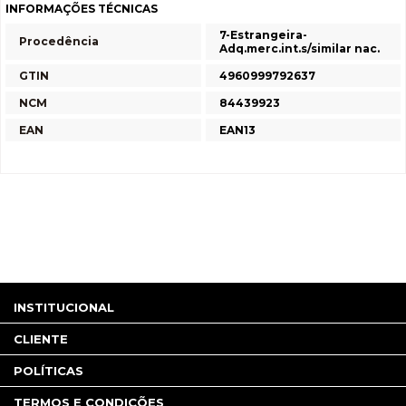
INFORMAÇÕES TÉCNICAS
7-Estrangeira-
Procedência
Adq.merc.int.s/similar nac.
GTIN
4960999792637
NCM
84439923
EAN
EAN13
INSTITUCIONAL
CLIENTE
POLÍTICAS
TERMOS E CONDIÇÕES