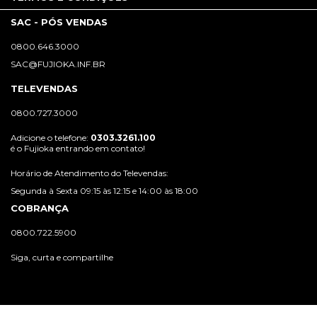
SAC - PÓS VENDAS
0800.646.3000
SAC@FUJIOKA.INF.BR
TELEVENDAS
0800.727.3000
Adicione o telefone:
0303.3261.100
é o Fujioka entrando em contato!
Horário de Atendimento do Televendas:
Segunda à Sexta 09:15 às 12:15 e 14:00 às 18:00
COBRANÇA
0800.722.5900
Siga, curta e compartilhe