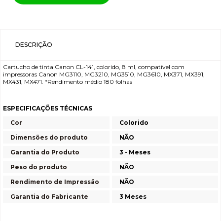
DESCRIÇÃO
Cartucho de tinta Canon CL-141, colorido, 8 ml, compatível com
impressoras Canon MG3110, MG3210, MG3510, MG3610, MX371, MX391,
MX431, MX471. *Rendimento médio 180 folhas
ESPECIFICAÇÕES TÉCNICAS
Cor
Colorido
Dimensões do produto
NÃO
Garantia do Produto
3 - Meses
Peso do produto
NÃO
Rendimento de Impressão
NÃO
Garantia do Fabricante
3 Meses