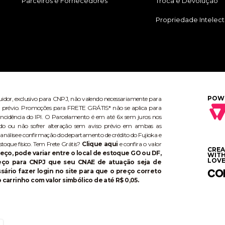
Parceiros e Fornecedores
Troca e Devolução
Propriedade Intelect
POW
buidor, exclusivo para CNPJ, não valendo necessariamente para
aviso prévio. Promoções para FRETE GRÁTIS* não se aplica para
ncidência do IPI. O Parcelamento é em até 6x sem juros nos
do ou não sofrer alteração sem aviso prévio em ambas as
 análise e confirmação do departamento de crédito do Fujioka e
stoque físico. Tem Frete Grátis?
Clique aqui
e confira o valor
CRE
eço, pode variar entre o local de estoque GO ou DF,
WIT
LOVE
reço para CNPJ que seu CNAE de atuação seja de
ário fazer login no site para que o preço correto
 carrinho com valor simbólico de até R$ 0,05.