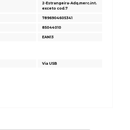
2-Estrangeira-Adq.merc.int.
exceto cod.7
7896904605341
85044010
EAN13
Via USB