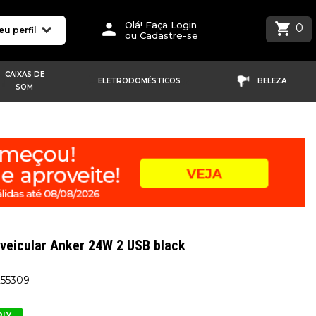
Olá! Faça Login
0
eu perfil
ou Cadastre-se
CAIXAS DE
ELETRODOMÉSTICOS
BELEZA
SOM
veicular Anker 24W 2 USB black
255309
PIX