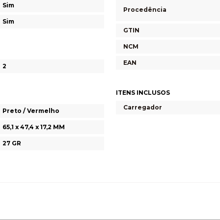
Sim
Procedência
Sim
GTIN
NCM
EAN
2
ITENS INCLUSOS
Carregador
Preto / Vermelho
65,1 x 47,4 x 17,2 MM
27 GR