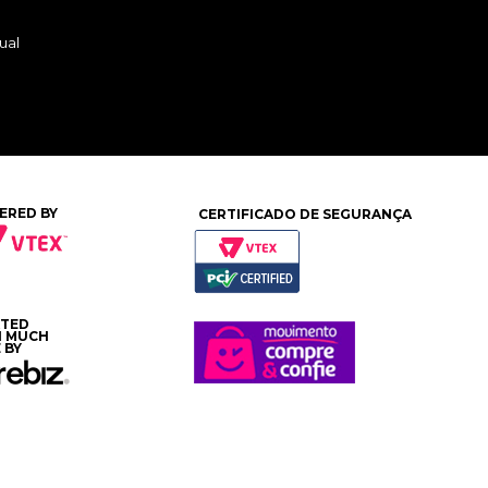
ual
ERED BY
CERTIFICADO DE SEGURANÇA
ATED
H MUCH
 BY