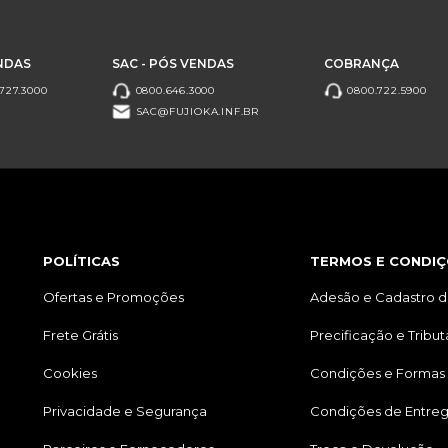
NDAS
SAC - PÓS VENDAS
COBRANÇA
727.3000
0800.646.3000
0800.722.5900
SAC@FUJIOKA.INF.BR
POLÍTICAS
TERMOS E CONDIÇ
Ofertas e Promoções
Adesão e Cadastro d
Frete Grátis
Precificação e Tribu
Cookies
Condições e Formas
Privacidade e Segurança
Condições de Entre