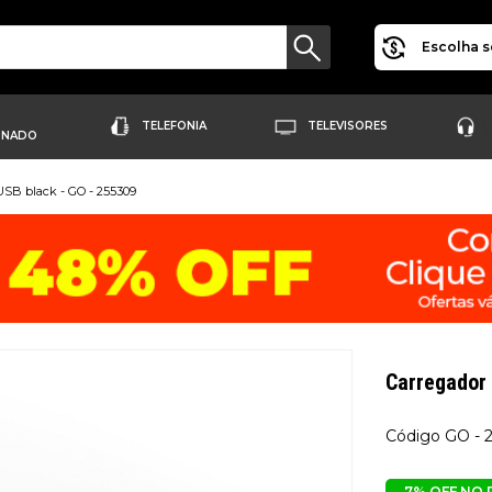
Escolha s
TELEFONIA
TELEVISORES
ONADO
USB black - GO - 255309
Carregador 
GO - 
7% OFF NO 