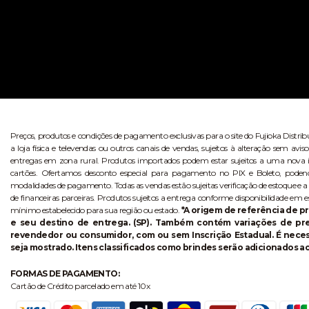
Preços, produtos e condições de pagamento exclusivas para o site do Fujioka Distri
a loja física e televendas ou outros canais de vendas, sujeitos à alteração sem 
entregas em zona rural. Produtos importados podem estar sujeitos a uma nova i
cartões. Ofertamos desconto especial para pagamento no PIX e Boleto, poden
modalidades de pagamento. Todas as vendas estão sujeitas verificação de estoque e a
de financeiras parceiras. Produtos sujeitos a entrega conforme disponibilidade em e
mínimo estabelecido para sua região ou estado.
*A origem de referência de pr
e seu destino de entrega. (SP). Também contém variações de p
revendedor ou consumidor, com ou sem Inscrição Estadual. É necess
seja mostrado. Itens classificados como brindes serão adicionados ao
FORMAS DE PAGAMENTO:
Cartão de Crédito parcelado em até 10x