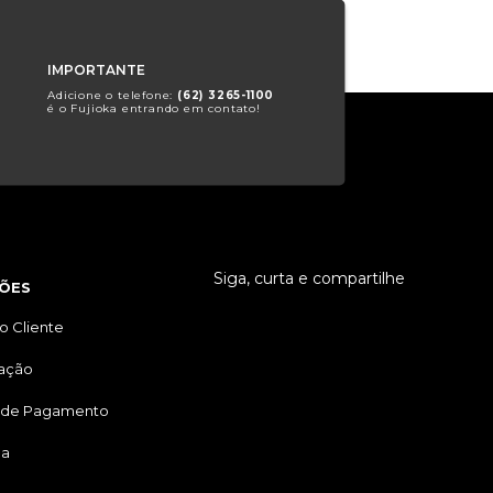
IMPORTANTE
Adicione o telefone:
(62) 3265-1100
é o Fujioka entrando em contato!
Siga, curta e compartilhe
ÕES
o Cliente
tação
 de Pagamento
ga