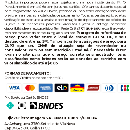
Produtos importados podem estar sujeitos a uma nova incidência do IPI. O
Parcelamento é em até 6x sem juros nos cartões. Ofertamos desconto especial
para pagamento no PIX e Boleto, podendo ou não sofrer alteração sem aviso
prévio em ambas as modalidades de pagamento. Todas as vendas estão sujeitas
verificação de estoque e a análise e confirmação do departamento de crédito do
Fujioka e de financeiras parceiras. Produtos sujeitos a entrega conforme
disponibilidade em estoque físico. Tem Frete Grátis?
Clique aqui
e confira o valor
mínimo estabelecido para sua região ou estado.
*A origem de referência de
preço, pode variar entre o local de estoque GO ou DF, e seu
destino de entrega. (SP). Também contém variações de preço para
CNPJ que seu CNAE de atuação seja de revendedor ou
consumidor, com ou sem Inscrição Estadual. É necessário fazer
login no site para que o preço correto seja mostrado. Itens
classificados como brindes serão adicionados ao carrinho com
valor simbólico de até R$ 0,05.
FORMAS DE PAGAMENTO:
Cartão de Crédito parcelado em até 10x
Pix, Boleto ou Cartão BNDES
Fujioka Eletro Imagem S.A - CNPJ 01.008.713/0001-64
Av Anhanguera, 3750, Setor Leste Vila Nova
Cep 74.643-010 Goiânia / GO