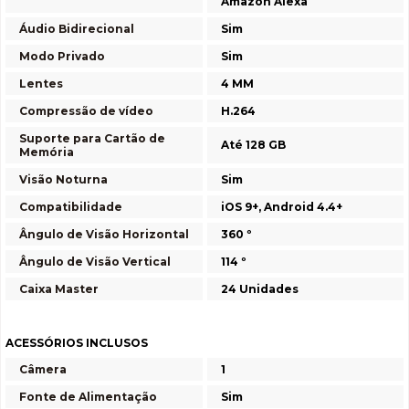
Amazon Alexa
Áudio Bidirecional
Sim
Modo Privado
Sim
Lentes
4 MM
Compressão de vídeo
H.264
Suporte para Cartão de
Até 128 GB
Memória
Visão Noturna
Sim
Compatibilidade
iOS 9+, Android 4.4+
Ângulo de Visão Horizontal
360 º
Ângulo de Visão Vertical
114 º
Caixa Master
24 Unidades
ACESSÓRIOS INCLUSOS
Câmera
1
Fonte de Alimentação
Sim