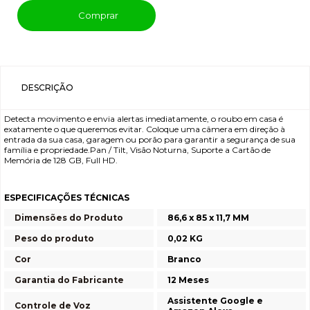
Comprar
DESCRIÇÃO
Detecta movimento e envia alertas imediatamente, o roubo em casa é
exatamente o que queremos evitar. Coloque uma câmera em direção à
entrada da sua casa, garagem ou porão para garantir a segurança de sua
família e propriedade.Pan / Tilt, Visão Noturna, Suporte a Cartão de
Memória de 128 GB, Full HD.
ESPECIFICAÇÕES TÉCNICAS
Dimensões do Produto
86,6 x 85 x 11,7 MM
Peso do produto
0,02 KG
Cor
Branco
Garantia do Fabricante
12 Meses
Assistente Google e
Controle de Voz