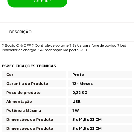
Comprar
DESCRIÇÃO
? Botão ON/OFF ? Controle de volume ? Saída para fone de ouvido ? Led
indicador de energia ? Alimentação via porta USB
ESPECIFICAÇÕES TÉCNICAS
Cor
Preto
Garantia do Produto
12 - Meses
Peso do produto
0,22 KG
Alimentação
USB
Potência Máxima
1 W
Dimensões do Produto
3 x 14,5 x 23 CM
Dimensões do Produto
3 x 14,5 x 23 CM