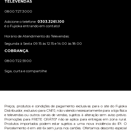
TELEVENDAS
0800.727.3000
Adicione o telefone:
0303.3261.100
é o Fujioka entrando em contato!
Horário de Atendimento do Televendas:
Segunda à Sexta 09:15 às 12:15 e 14:00 às 18:00
COBRANÇA
0800.722.5900
Siga, curta e compartilhe
Preços, produtos e condições de pagamento exclusivas para o site do Fujioka
Distribuidor, exclusivo para CNPJ, não valendo necessariamente para a loja física
e televendas ou outros canais de vendas, sujeitos à alteração sem aviso prévio.
Promoções para FRETE GRÁTIS* não se aplica para entregas em zona rural.
Produtos importados podem estar sujeitos a uma nova incidência do IPI. O
Parcelamento é em até 6x sem juros nos cartões. Ofertamos desconto especial