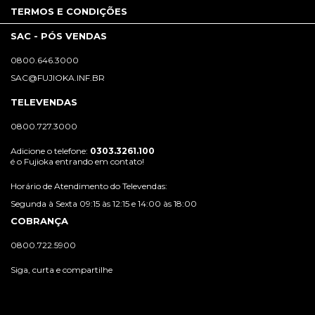
TERMOS E CONDIÇÕES
SAC - PÓS VENDAS
0800.646.3000
SAC@FUJIOKA.INF.BR
TELEVENDAS
0800.727.3000
Adicione o telefone:
0303.3261.100
é o Fujioka entrando em contato!
Horário de Atendimento do Televendas:
Segunda à Sexta 09:15 às 12:15 e 14:00 às 18:00
COBRANÇA
0800.722.5900
Siga, curta e compartilhe