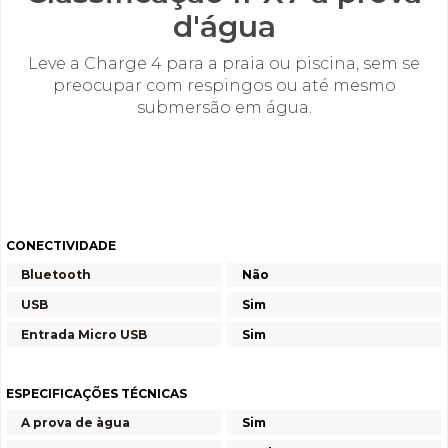
d'água
Leve a Charge 4 para a praia ou piscina, sem se
preocupar com respingos ou até mesmo
submersão em água.
CONECTIVIDADE
Bluetooth
Não
USB
Sim
Entrada Micro USB
Sim
ESPECIFICAÇÕES TÉCNICAS
A prova de àgua
Sim