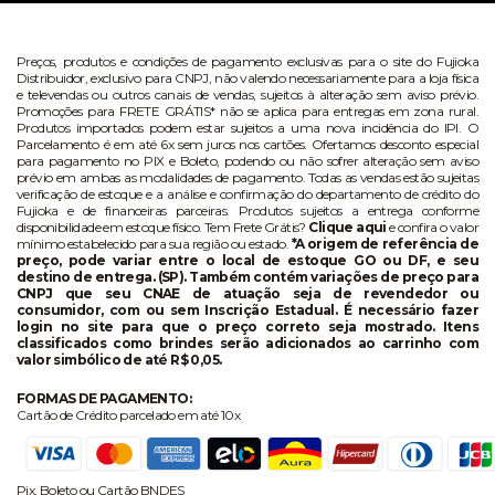
Preços, produtos e condições de pagamento exclusivas para o site do Fujioka
Distribuidor, exclusivo para CNPJ, não valendo necessariamente para a loja física
e televendas ou outros canais de vendas, sujeitos à alteração sem aviso prévio.
Promoções para FRETE GRÁTIS* não se aplica para entregas em zona rural.
Produtos importados podem estar sujeitos a uma nova incidência do IPI. O
Parcelamento é em até 6x sem juros nos cartões. Ofertamos desconto especial
para pagamento no PIX e Boleto, podendo ou não sofrer alteração sem aviso
prévio em ambas as modalidades de pagamento. Todas as vendas estão sujeitas
verificação de estoque e a análise e confirmação do departamento de crédito do
Fujioka e de financeiras parceiras. Produtos sujeitos a entrega conforme
disponibilidade em estoque físico. Tem Frete Grátis?
Clique aqui
e confira o valor
mínimo estabelecido para sua região ou estado.
*A origem de referência de
preço, pode variar entre o local de estoque GO ou DF, e seu
destino de entrega. (SP). Também contém variações de preço para
CNPJ que seu CNAE de atuação seja de revendedor ou
consumidor, com ou sem Inscrição Estadual. É necessário fazer
login no site para que o preço correto seja mostrado. Itens
classificados como brindes serão adicionados ao carrinho com
valor simbólico de até R$ 0,05.
FORMAS DE PAGAMENTO:
Cartão de Crédito parcelado em até 10x
Pix, Boleto ou Cartão BNDES