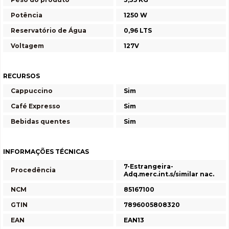
Potência
1250 W
Reservatório de Água
0,96 LTS
Voltagem
127V
RECURSOS
Cappuccino
Sim
Café Expresso
Sim
Bebidas quentes
Sim
INFORMAÇÕES TÉCNICAS
7-Estrangeira-
Procedência
Adq.merc.int.s/similar nac.
NCM
85167100
GTIN
7896005808320
EAN
EAN13