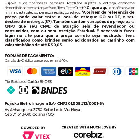
Fujioka e de financeiras parceiras. Produtos sujeitos a entrega conforme
disponibilidade em estoque físico. Tem Frete Grátis?
Clique aqui
e confira o valor
mínimo estabelecido para sua região ou estado.
*A origem de referência de
preço, pode variar entre o local de estoque GO ou DF, e seu
destino de entrega. (SP). Também contém variações de preço para
CNPJ que seu CNAE de atuação seja de revendedor ou
consumidor, com ou sem Inscrição Estadual. É necessário fazer
login no site para que o preço correto seja mostrado. Itens
classificados como brindes serão adicionados ao carrinho com
valor simbólico de até R$ 0,05.
FORMAS DE PAGAMENTO:
Cartão de Crédito parcelado em até 10x
Pix, Boleto ou Cartão BNDES
Fujioka Eletro Imagem S.A - CNPJ 01.008.713/0001-64
Av Anhanguera, 3750, Setor Leste Vila Nova
Cep 74.643-010 Goiânia / GO
CREATED WITH MUCH LOVE BY
POWERED BY