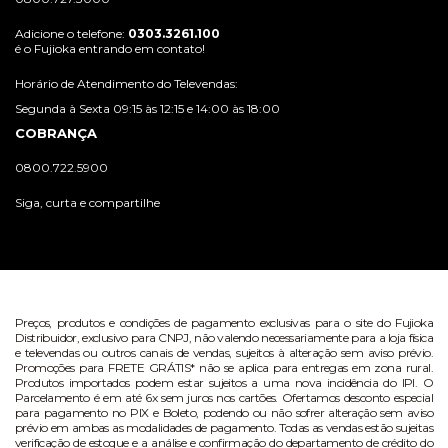
Adicione o telefone:
0303.3261.100
é o Fujioka entrando em contato!
Horário de Atendimento do Televendas:
Segunda à Sexta 09:15 às 12:15 e 14:00 às 18:00
COBRANÇA
0800.722.5900
Siga, curta e compartilhe
Preços, produtos e condições de pagamento exclusivas para o site do Fujioka
Distribuidor, exclusivo para CNPJ, não valendo necessariamente para a loja física
e televendas ou outros canais de vendas, sujeitos à alteração sem aviso prévio.
Promoções para FRETE GRÁTIS* não se aplica para entregas em zona rural.
Produtos importados podem estar sujeitos a uma nova incidência do IPI. O
Parcelamento é em até 6x sem juros nos cartões. Ofertamos desconto especial
para pagamento no PIX e Boleto, podendo ou não sofrer alteração sem aviso
prévio em ambas as modalidades de pagamento. Todas as vendas estão sujeitas
verificação de estoque e a análise e confirmação do departamento de crédito do