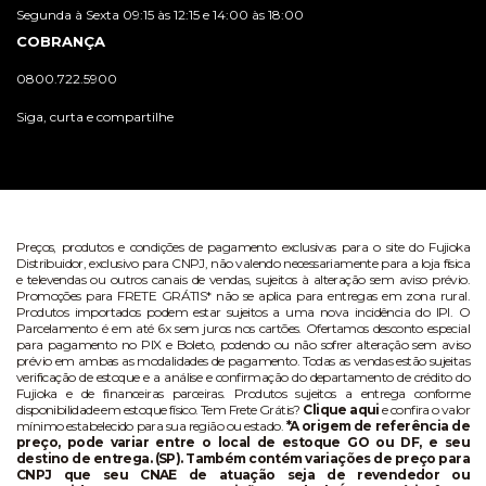
Segunda à Sexta 09:15 às 12:15 e 14:00 às 18:00
COBRANÇA
0800.722.5900
Siga, curta e compartilhe
Preços, produtos e condições de pagamento exclusivas para o site do Fujioka
Distribuidor, exclusivo para CNPJ, não valendo necessariamente para a loja física
e televendas ou outros canais de vendas, sujeitos à alteração sem aviso prévio.
Promoções para FRETE GRÁTIS* não se aplica para entregas em zona rural.
Produtos importados podem estar sujeitos a uma nova incidência do IPI. O
Parcelamento é em até 6x sem juros nos cartões. Ofertamos desconto especial
para pagamento no PIX e Boleto, podendo ou não sofrer alteração sem aviso
prévio em ambas as modalidades de pagamento. Todas as vendas estão sujeitas
verificação de estoque e a análise e confirmação do departamento de crédito do
Fujioka e de financeiras parceiras. Produtos sujeitos a entrega conforme
disponibilidade em estoque físico. Tem Frete Grátis?
Clique aqui
e confira o valor
mínimo estabelecido para sua região ou estado.
*A origem de referência de
preço, pode variar entre o local de estoque GO ou DF, e seu
destino de entrega. (SP). Também contém variações de preço para
CNPJ que seu CNAE de atuação seja de revendedor ou