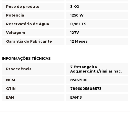
Peso do produto
3 KG
Potência
1250 W
Reservatório de Água
0,96 LTS
Voltagem
127V
Garantia do Fabricante
12 Meses
INFORMAÇÕES TÉCNICAS
7-Estrangeira-
Procedência
Adq.merc.int.s/similar nac.
NCM
85167100
GTIN
7896005808573
EAN
EAN13