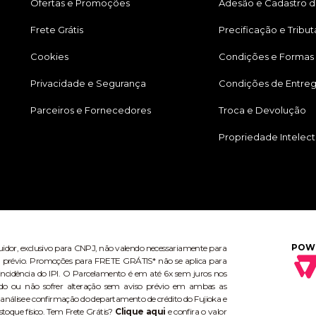
Ofertas e Promoções
Adesão e Cadastro d
Frete Grátis
Precificação e Tribu
Cookies
Condições e Formas
Privacidade e Segurança
Condições de Entre
Parceiros e Fornecedores
Troca e Devolução
Propriedade Intelect
POW
buidor, exclusivo para CNPJ, não valendo necessariamente para
aviso prévio. Promoções para FRETE GRÁTIS* não se aplica para
ncidência do IPI. O Parcelamento é em até 6x sem juros nos
do ou não sofrer alteração sem aviso prévio em ambas as
 análise e confirmação do departamento de crédito do Fujioka e
stoque físico. Tem Frete Grátis?
Clique aqui
e confira o valor