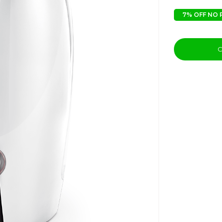
7% OFF NO 
C