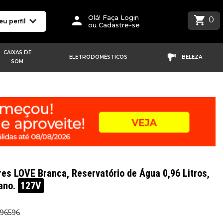
Olá! Faça Login
0
eu perfil
ou Cadastre-se
CAIXAS DE
ELETRODOMÉSTICOS
BELEZA
SOM
res LOVE Branca, Reservatório de Água 0,96 Litros,
iano.
127V
196596