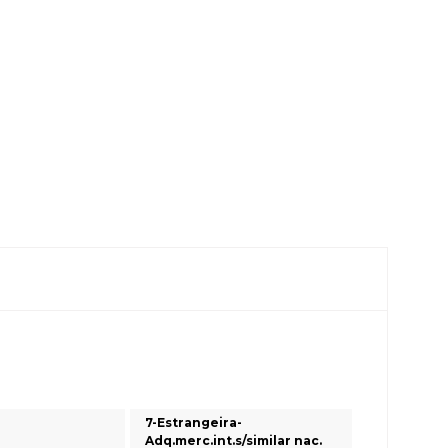
7-Estrangeira-
Adq.merc.int.s/similar nac.