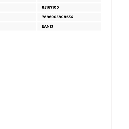
85167100
7896005808634
EAN13