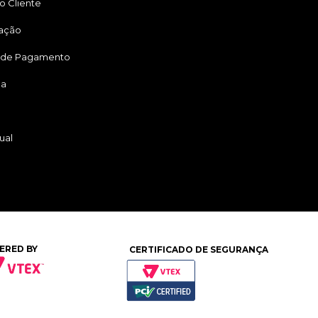
o Cliente
tação
 de Pagamento
ga
ual
ERED BY
CERTIFICADO DE SEGURANÇA