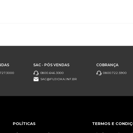
NDAS
SAC - PÓS VENDAS
COBRANÇA
727.3000
0800.646.3000
0800.722.5900
SAC@FUJIOKA.INF.BR
POLÍTICAS
TERMOS E CONDIÇ