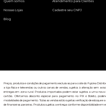
Quem somos
Atendimento para Clientes
Nossas Lojas
Cadastre seu CNPJ
Blog
Preços, produtos e condições de pagamento exclusivas para o site do Fujioka Distri
a loja física e televendas ou outros canais de vendas, sujeitos à alteração sem 
entregas em zona rural. Produtos importados podem estar sujeitos a uma nova i
cartões. Ofertamos desconto especial para pagamento no PIX e Boleto, poden
modalidades de pagamento. Todas as vendas estão sujeitas verificação de estoque e a
de financeiras parceiras. Produtos sujeitos a entrega conforme disponibilidade em e