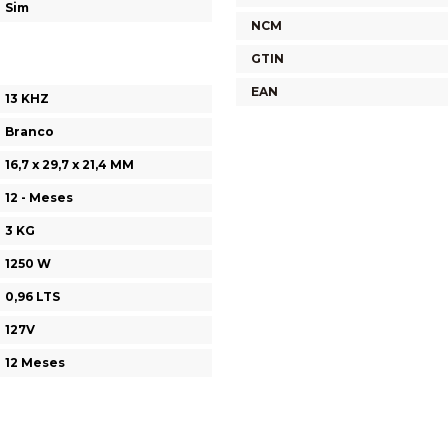
Sim
NCM
GTIN
EAN
13 KHZ
Branco
16,7 x 29,7 x 21,4 MM
12 - Meses
3 KG
1250 W
0,96 LTS
127V
12 Meses