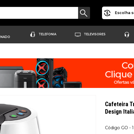
Escolha s
TELEFONIA
TELEVISORES
ONADO
Cafeteira T
Design Ital
GO - 